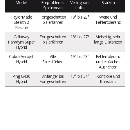
Modell
Empfohlenes
Verfügbare
Stärken
Spielniveau
Lofts
TaylorMade
Fortgeschritten
19° bis 28°
Weite und
Stealth 2
bis erfahren
Fehlertoleranz
Rescue
Callaway
Fortgeschritten
18° bis 27°
Vielseitig, sehr
Paradym Super
bis erfahren
lange Distanzen
Hybrid
Cobra Aerojet
Alle
19° bis 28°
Fehlertoleranz
Hybrid
Spielstärken
und einfaches
Ausrichten
Ping G430
Anfänger bis
17° bis 34°
Kontrolle und
Hybrid
Fortgeschritten
Konstanz