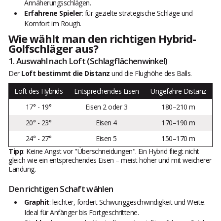
Annäherungsschlägen.
Erfahrene Spieler
: für gezielte strategische Schläge und
Komfort im Rough.
Wie wählt man den richtigen Hybrid-
Golfschläger aus?
1. Auswahl nach Loft (Schlagflächenwinkel)
Der
Loft bestimmt die Distanz
und die Flughöhe des Balls.
Loft des Hybrids
Entsprechendes Eisen
Ungefähre Distanz
17° - 19°
Eisen 2 oder 3
180–210 m
20° - 23°
Eisen 4
170–190 m
24° - 27°
Eisen 5
150–170 m
Tipp
: Keine Angst vor "Überschneidungen". Ein Hybrid fliegt nicht
gleich wie ein entsprechendes Eisen – meist höher und mit weicherer
Landung.
Den richtigen Schaft wählen
Graphit
: leichter, fördert Schwunggeschwindigkeit und Weite.
Ideal für Anfänger bis Fortgeschrittene.