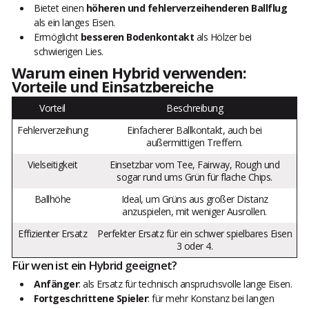
Bietet einen
höheren und fehlerverzeihenderen Ballflug
als ein langes Eisen.
Ermöglicht
besseren Bodenkontakt
als Hölzer bei
schwierigen Lies.
Warum einen Hybrid verwenden:
Vorteile und Einsatzbereiche
Vorteil
Beschreibung
Fehlerverzeihung
Einfacherer Ballkontakt, auch bei
außermittigen Treffern.
Vielseitigkeit
Einsetzbar vom Tee, Fairway, Rough und
sogar rund ums Grün für flache Chips.
Ballhöhe
Ideal, um Grüns aus großer Distanz
anzuspielen, mit weniger Ausrollen.
Effizienter Ersatz
Perfekter Ersatz für ein schwer spielbares Eisen
3 oder 4.
Für wen ist ein Hybrid geeignet?
Anfänger
: als Ersatz für technisch anspruchsvolle lange Eisen.
Fortgeschrittene Spieler
: für mehr Konstanz bei langen