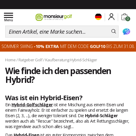
Toggle
0
navigation
Menü
SOMMER SWING
-10% EXTRA
MIT DEM CODE
GOLF10
BIS ZUM 31.08.
Home
/
Ratgeber Golf
/
Kaufberatung Hybrid-Schläger
Wie finde ich den passenden
Hybrid?
Was ist ein Hybrid-Eisen?
Ein
Hybrid-Golfschläger
ist eine Mischung aus einem Eisen und
einem Fairwayholz. Er ist einfacher zu spielen und ersetzt die langen
Eisen (2, 3, ...), die weniger tolerant sind. Die
Hybrid-Schläger
werden auch als "Rescue" bezeichnet, also als Art Rettungsschläger,
was irgendwie auch schon alles sagt...
Das
Hybrid-Eisen
ist ein guter Kompromiss zwischen dem