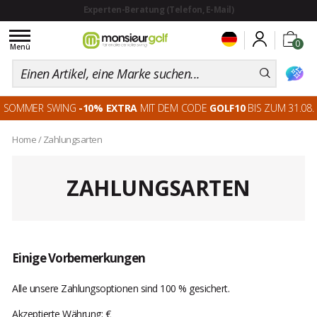
Toggle
0
navigation
Menü
SOMMER SWING
-10% EXTRA
MIT DEM CODE
GOLF10
BIS ZUM 31.08.
Home
/
Zahlungsarten
ZAHLUNGSARTEN
Einige Vorbemerkungen
Alle unsere Zahlungsoptionen sind 100 % gesichert.
Akzeptierte Währung: €