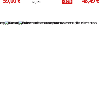
59,00 €
48,49 €
-30%
69,32 €