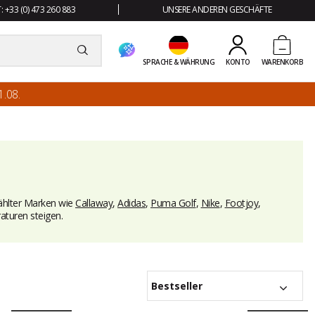
 +33 (0) 473 260 883
UNSERE ANDEREN GESCHÄFTE
SPRACHE & WÄHRUNG
KONTO
WARENKORB
.08.
hlter Marken wie
Callaway
,
Adidas
,
Puma Golf
,
Nike
,
Footjoy
,
turen steigen.
Bestseller