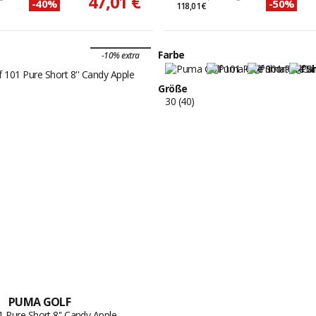
47,01 €
-40%
-50%
118,01 €
Farbe
-10% extra
Größe
30 (40)
PUMA GOLF
1 Pure Short 8'' Candy Apple