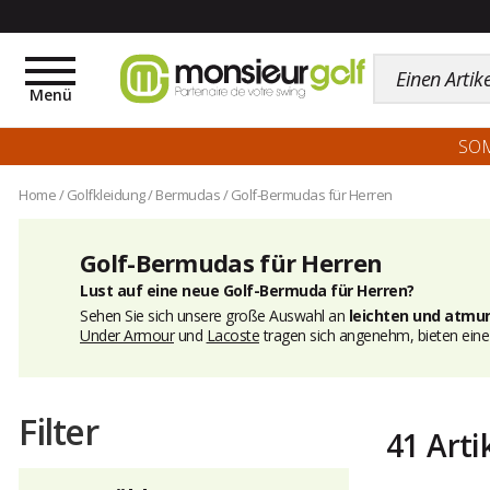
Toggle
navigation
Menü
SO
Home
/
Golfkleidung
/
Bermudas
/
Golf-Bermudas für Herren
Golf-Bermudas für Herren
Lust auf eine neue Golf-Bermuda für Herren?
Sehen Sie sich unsere große Auswahl an
leichten und atmu
Under Armour
und
Lacoste
tragen sich angenehm, bieten eine
Filter
41 Arti