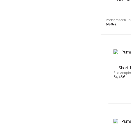
Preisempfehlun
64,46 €
Short 
Preisempfe
64,46 €