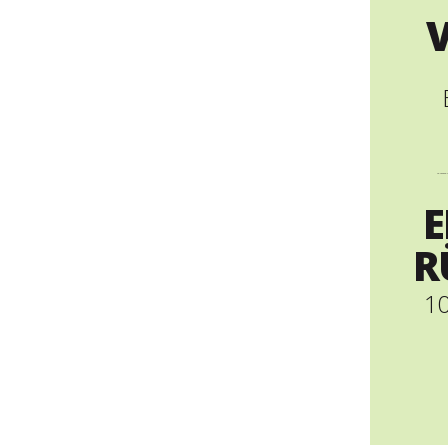
----
E
R
10