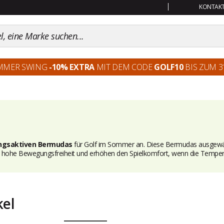
KONTAKT:
MMER SWING
-10% EXTRA
MIT DEM CODE
GOLF10
BIS ZUM 31
ngsaktiven Bermudas
für Golf im Sommer an. Diese Bermudas ausgewä
 hohe Bewegungsfreiheit und erhöhen den Spielkomfort, wenn die Tempera
kel