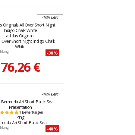
-10% extra
adidas Originals
l Over Short Night Indigo Chalk
White
hlung
-30%
76,26 €
-10% extra
1 Bewertungen
Ping
muda Ari Short Baltic Sea
hlung
-40%