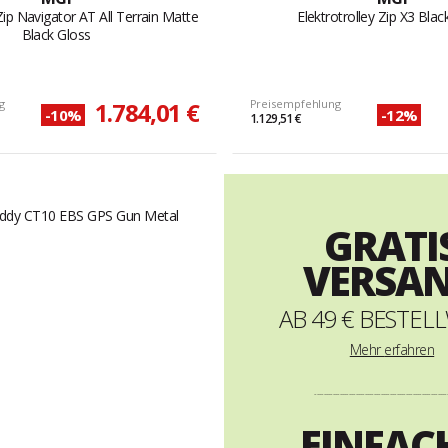
 Zip Navigator AT All Terrain Matte
Elektrotrolley Zip X3 Blac
Black Gloss
g
1.784,01 €
Preisempfehlung
-10%
-12%
1.129,51 €
GRATI
VERSA
AB 49 € BESTEL
Mehr
erfahren
----------------------------------------------------------
EINFAC