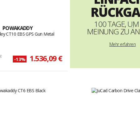
RÜCKGA
100 TAGE, UM
POWAKADDY
MEINUNG ZU Ä
olley CT10 EBS GPS Gun Metal
Mehr erfahren
g
1.536,09 €
-13%