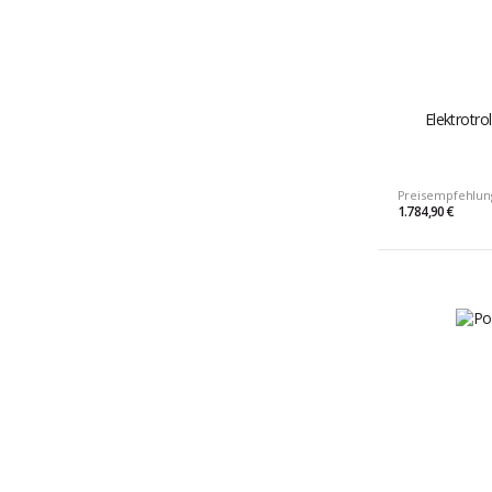
Elektrotr
Preisempfehlun
1.784,90 €