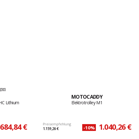
ngen
MOTOCADDY
HC Lithium
Elektrotrolley M1
.684,84 €
Preisempfehlung
1.040,26 €
-10%
1.159,26 €