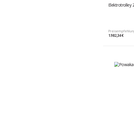
Elektrotrolley
Preisempfehlun
1.982,34 €