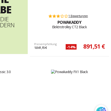
BE
1 Bewertungen
 DIE
POWAKADDY
NDERN
Elektrotrolley CT2 Black
Preisempfehlung
891,51 €
-14%
1.041,15 €