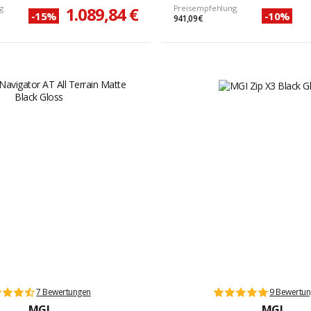
g
1.089,84 €
Preisempfehlung
-15%
-10%
941,09 €
7 Bewertungen
9 Bewertu
MGI
MGI