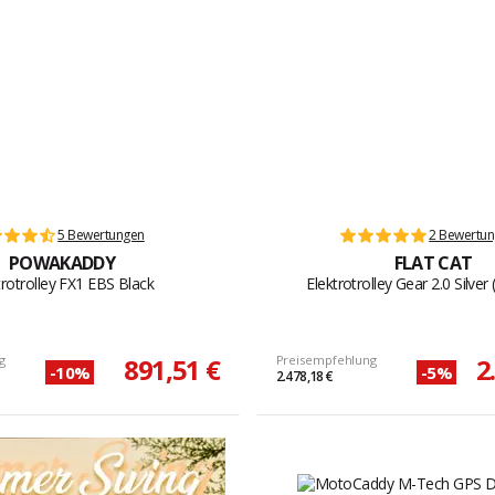
5 Bewertungen
2 Bewertu
POWAKADDY
FLAT CAT
trotrolley FX1 EBS Black
Elektrotrolley Gear 2.0 Silver
g
891,51 €
Preisempfehlung
2
-10%
-5%
2.478,18 €