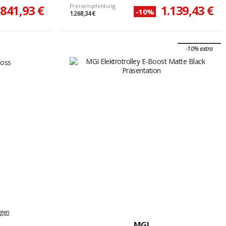
841,93 €
Preisempfehlung
1.139,43 €
-10%
1.268,34 €
-10% extra
ngen
MGI