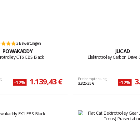
3 Bewertungen
POWAKADDY
JUCAD
trotrolley CT6 EBS Black
Elektrotrolley Carbon Drive C
g
1.139,43 €
Preisempfehlung
3
-17%
-17%
3.825,85 €