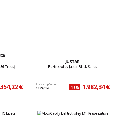
ngen
JUSTAR
 (36 Trous)
Elektrotrolley Justar Black Series
.354,22 €
Preisempfehlung
1.982,34 €
-16%
2.379,01 €