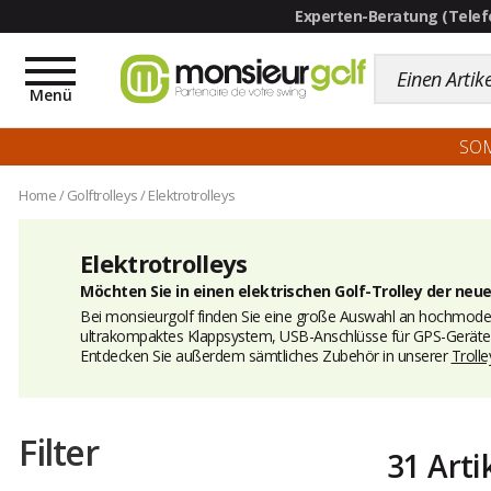
Toggle
navigation
Menü
SO
Home
/
Golftrolleys
/
Elektrotrolleys
Elektrotrolleys
Möchten Sie in einen elektrischen Golf-Trolley der neu
Bei monsieurgolf finden Sie eine große Auswahl an hochmodern
ultrakompaktes Klappsystem, USB-Anschlüsse für GPS-Geräte 
Entdecken Sie außerdem sämtliches Zubehör in unserer
Trolle
Filter
31 Arti