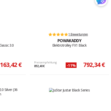
1 Bewertungen
POWAKADDY
lassic 3.0
Elektrotrolley FX1 Black
.163,42 €
Preisempfehlung
792,34 €
-11%
892,40 €