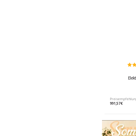
Elek
Preisempfehlun
991,57 €