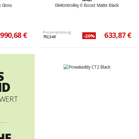
k Gloss
Elektrotrolley E-Boost Matte Black
990,68 €
Preisempfehlung
633,87 €
-20%
792,34 €
S
ND
LWERT
----------
HE