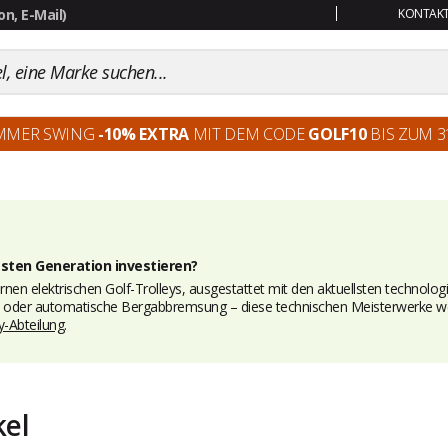
KONTAKT:
MMER SWING
-10% EXTRA
MIT DEM CODE
GOLF10
BIS ZUM 31
esten Generation investieren?
en elektrischen Golf-Trolleys, ausgestattet mit den aktuellsten technolog
oder automatische Bergabbremsung – diese technischen Meisterwerke werd
y-Abteilung
.
kel