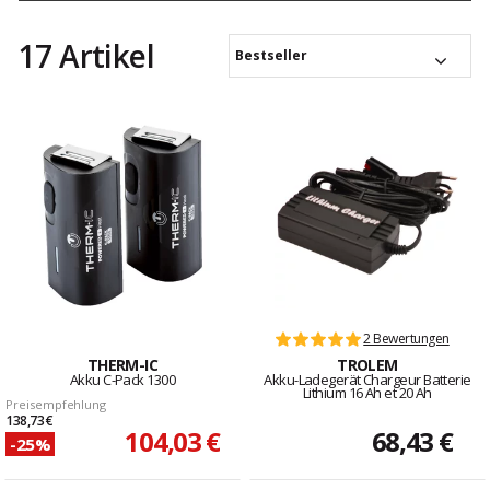
17 Artikel
Bestseller
2 Bewertungen
THERM-IC
TROLEM
Akku C-Pack 1300
Akku-Ladegerät Chargeur Batterie
Lithium 16 Ah et 20 Ah
Preisempfehlung
138,73 €
104,03 €
68,43 €
-25%