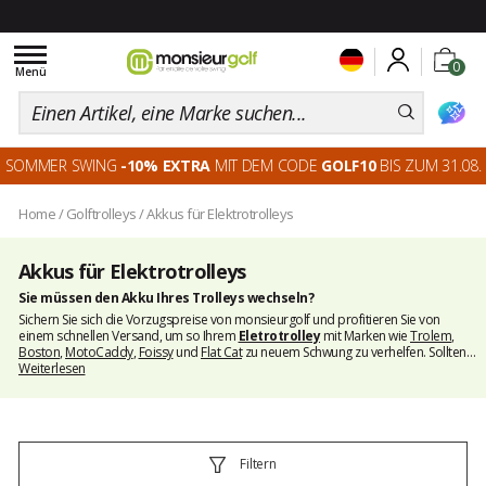
Toggle
0
navigation
Menü
SOMMER SWING
-10% EXTRA
MIT DEM CODE
GOLF10
BIS ZUM 31.08.
Home
/
Golftrolleys
/
Akkus für Elektrotrolleys
Akkus für Elektrotrolleys
Sie müssen den Akku Ihres Trolleys wechseln?
Sichern Sie sich die Vorzugspreise von
monsieurgolf
und profitieren Sie von
einem schnellen Versand, um so Ihrem
Eletrotrolley
mit Marken wie
Trolem
,
Boston
,
MotoCaddy
,
Foissy
und
Flat Cat
zu neuem Schwung zu verhelfen. Sollten
Sie Fragen haben, helfen Ihnen unsere Experten gern und beraten Sie zu den für
Weiterlesen
Ihren Trolley passenden Akkus.
Filtern