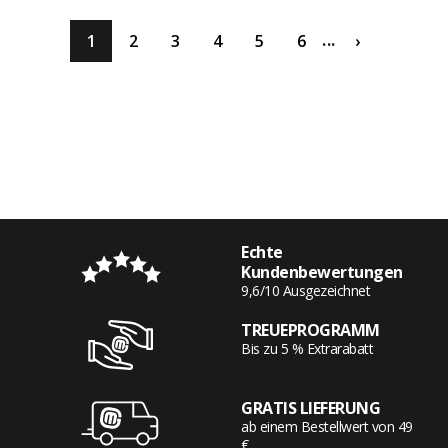
...
1
2
3
4
5
6
›
Echte
Kundenbewertungen
9,6/10 Ausgezeichnet
TREUEPROGRAMM
Bis zu 5 % Extrarabatt
GRATIS LIEFERUNG
ab einem Bestellwert von 49
€