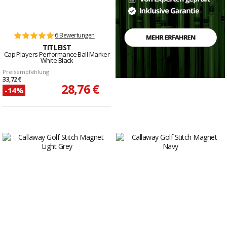
6 Bewertungen
TITLEIST
Cap Players Performance Ball Marker
White Black
Preisempfehlung
33,72 €
28,76 €
-14%