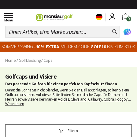
Toggle
0
navigation
Menü
SOMMER SWING
-10% EXTRA
MIT DEM CODE
GOLF10
BIS ZUM 31.08.
Home
/
Golfkleidung
/
Caps
Golfcaps und Visiere
Das passende Golfcap für einen perfekten Kopfschutz finden
Damit die Sonne Sie nicht blendet, wenn Sie den Ball abschlagen, sollten Sie ein
Golfcap aufsetzen. Auf dieser Seite finden Sie modische Caps für Damen und
Herren sowie Visiere der Marken
Adidas
,
Cleveland
,
Callaway
,
Cobra
,
Footjoy
,
Nike
Weiterlesen
,
Puma Golf
und
Taylormade
sowie auch von
Titleist
.
Filtern