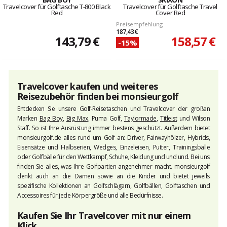
Travelcover für Golftasche T-800 Black
Travelcover für Golftasche Travel
Red
Cover Red
Preisempfehlung
187,43 €
143,79 €
158,57 €
-15%
Travelcover kaufen und weiteres
Reisezubehör finden bei
monsieurgolf
Entdecken Sie unsere Golf-Reisetaschen und Travelcover der großen
Marken
Bag Boy
,
Big Max
, Puma Golf,
Taylormade
,
Titleist
und Wilson
Staff. So ist Ihre Ausrüstung immer bestens geschützt. Außerdem bietet
monsieurgolf.de alles rund um Golf an: Driver, Fairwayhölzer, Hybrids,
Eisensätze und Halbserien, Wedges, Einzeleisen, Putter, Trainingsbälle
oder Golfbälle für den Wettkampf, Schuhe, Kleidung und und und. Bei uns
finden Sie alles, was Ihre Golfpartien angenehmer macht.
monsieurgolf
denkt auch an die Damen sowie an die Kinder und bietet jeweils
spezifische Kollektionen an Golfschlägern, Golfbällen, Golftaschen und
Accessoires für jede Körpergröße und alle Bedürfnisse.
Kaufen Sie Ihr Travelcover mit nur einem
Klick