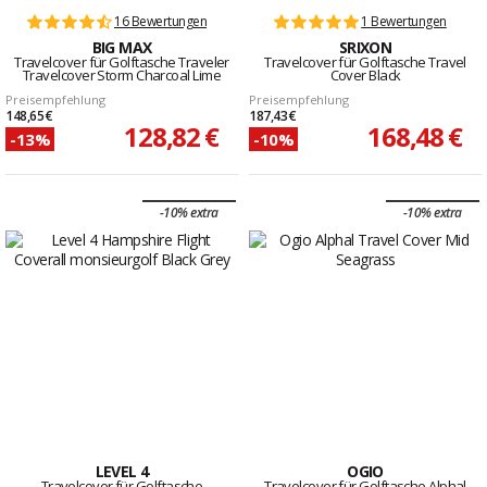
16 Bewertungen
1 Bewertungen
BIG MAX
SRIXON
Travelcover für Golftasche Traveler
Travelcover für Golftasche Travel
Travelcover Storm Charcoal Lime
Cover Black
Preisempfehlung
Preisempfehlung
148,65 €
187,43 €
128,82 €
168,48 €
-13%
-10%
-10% extra
-10% extra
LEVEL 4
OGIO
Travelcover für Golftasche
Travelcover für Golftasche Alphal