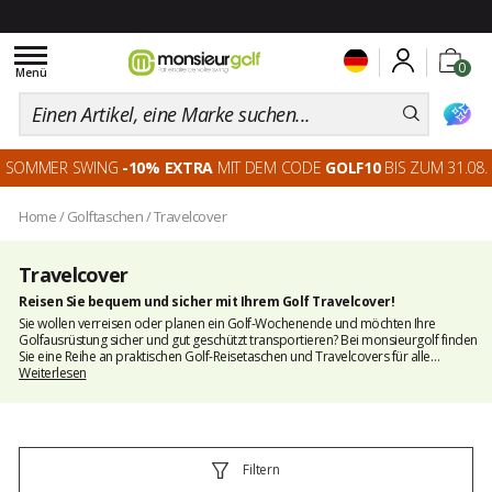
Toggle
0
navigation
Menü
SOMMER SWING
-10% EXTRA
MIT DEM CODE
GOLF10
BIS ZUM 31.08.
Home
/
Golftaschen
/
Travelcover
Travelcover
Reisen Sie bequem und sicher mit Ihrem Golf Travelcover!
Sie wollen verreisen oder planen ein Golf-Wochenende und möchten Ihre
Golfausrüstung sicher und gut geschützt transportieren? Bei
monsieurgolf
finden
Sie eine Reihe an praktischen Golf-Reisetaschen und Travelcovers für alle
Gelegenheiten und Anforderungen, angefangen von
Weiterlesen
Golf-Transporttaschen
auf Rollen
über
Golfkoffer
auf Rollen bis hin zu funktionellen Travelcover. Die
Taschen und Schutzhüllen, die Sie in unserem Onlineshop für
Golftaschen
finden,
verfügen über zahlreiche Fächer, in denen Sie Ihr gesamtes Material
transportieren können.
Filtern