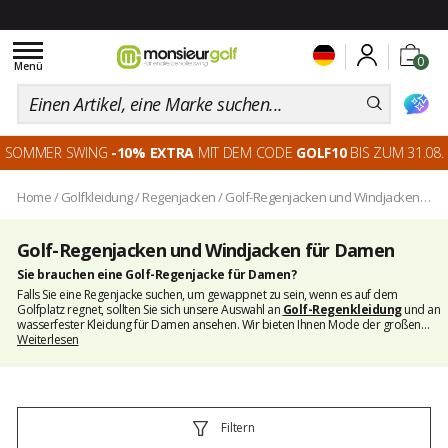
Toggle
0
navigation
Menü
SOMMER SWING
-10% EXTRA
MIT DEM CODE
GOLF10
BIS ZUM 31.08.
Home
/
Golfkleidung
/
Regenjacken
/
Golf-Regenjacken und Windjacken für Damen
Golf-Regenjacken und Windjacken für Damen
Sie brauchen eine Golf-Regenjacke für Damen?
Falls Sie eine Regenjacke suchen, um gewappnet zu sein, wenn es auf dem
Golfplatz regnet, sollten Sie sich unsere Auswahl an
Golf-Regenkleidung
und an
wasserfester Kleidung für Damen ansehen. Wir bieten Ihnen Mode der großen
Marken wie
Weiterlesen
Footjoy
,
Callaway
,
Golfino
,
Adidas
,
Nike
,
Puma
,
Röhnisch
und
Daily
Sport
an. Entdecken Sie auch die
Golf-Windjacken
, die Sie vor Kälte schützen. Sie
sind modisch und so geschnitten, dass sie Ihnen eine optimale Bewegungsfreiheit
gewähren.
Filtern