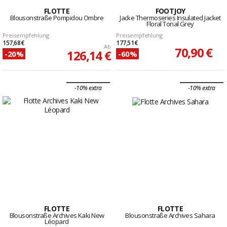
FLOTTE
FOOTJOY
Blousonstraße Pompidou Ombre
Jacke Thermoseries Insulated Jacket
Floral Tonal Grey
Preisempfehlung
Preisempfehlung
157,68 €
177,51 €
Ab
70,90 €
126,14 €
-20%
-60%
-10% extra
-10% extra
FLOTTE
FLOTTE
Blousonstraße Archives Kaki New
Blousonstraße Archives Sahara
Léopard