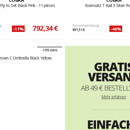
COBRA
COBRA
ly XL Set Black Pink - 11 pièces
Eisensatz T-Rail 3 Silver R
g
792,34 €
Preisempfehlung
-11%
-46%
891,51 €
-10% extra
GRATI
VERSA
AB 49 € BESTEL
Mehr
erfahren
----------------------------------------------------------
EINFAC