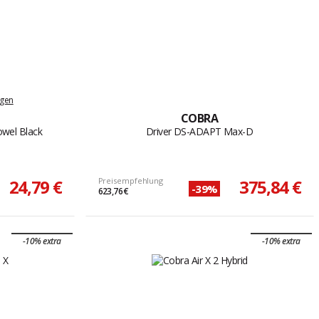
ngen
COBRA
owel Black
Driver DS-ADAPT Max-D
24,79 €
Preisempfehlung
375,84 €
-39%
623,76 €
-10% extra
-10% extra