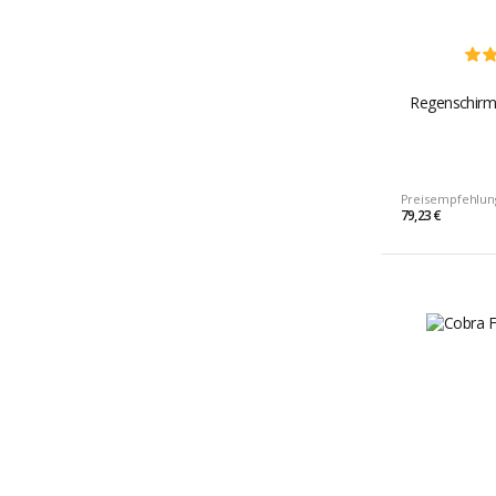
Regenschirm
Preisempfehlun
79,23 €