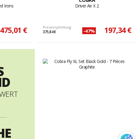
COBRA
ed Irons
Driver Air X 2
475,01 €
Preisempfehlung
197,34 €
-47%
375,84 €
S
ND
LWERT
----------
HE