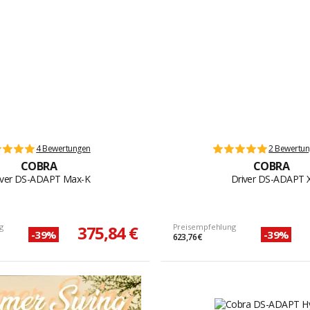
4 Bewertungen
2 Bewertu
COBRA
COBRA
iver DS-ADAPT Max-K
Driver DS-ADAPT 
g
375,84 €
Preisempfehlung
-39%
-39%
623,76 €