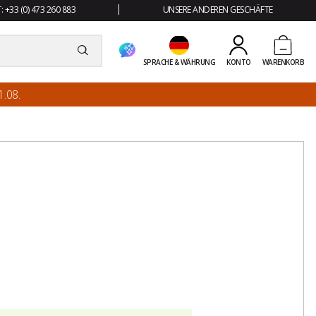
 +33 (0) 473 260 883
UNSERE ANDEREN GESCHÄFTE
SPRACHE & WÄHRUNG
KONTO
WARENKORB
.08.