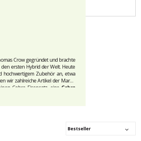
Thomas Crow gegründet und brachte
, den ersten Hybrid der Welt. Heute
und hochwertigem Zubehör an, etwa
n wir zahlreiche Artikel der Marke
einen Cobra Eisensatz, eine
Cobra
rm, ein Handtuch oder ein Basecap.
rn
!
Bestseller