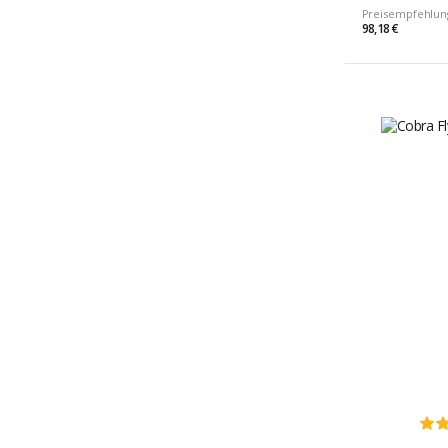
Preisempfehlun
98,18 €