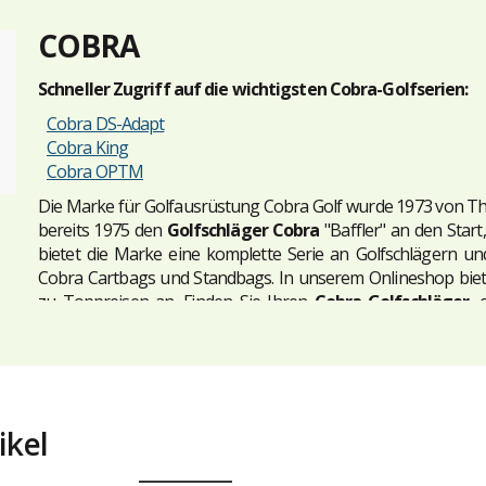
COBRA
Schneller Zugriff auf die wichtigsten Cobra-Golfserien:
Cobra DS-Adapt
Cobra King
Cobra OPTM
Die Marke für Golfausrüstung Cobra Golf wurde 1973 von 
bereits 1975 den
Golfschläger Cobra
"Baffler" an den Start
bietet die Marke eine komplette Serie an Golfschlägern 
Cobra Cartbags und Standbags. In unserem Onlineshop biete
zu Toppreisen an. Finden Sie Ihren
Cobra Golfschläger
, 
Golftasche
oder praktische Accessoires wie einen Regenschi
Entdecken Sie zudem die breite Auswahl an
Cobra Golfschläge
ikel