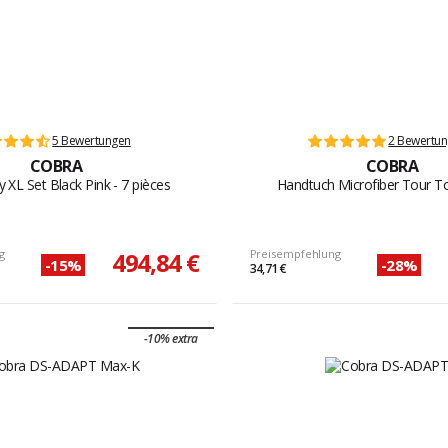
5 Bewertungen
2 Bewertu
COBRA
COBRA
y XL Set Black Pink - 7 pièces
Handtuch Microfiber Tour T
g
494,84 €
Preisempfehlung
-15%
-28%
34,71 €
-10% extra