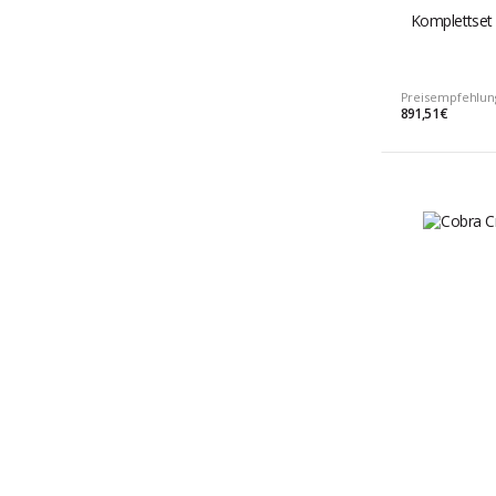
Komplettset F
Preisempfehlun
891,51 €