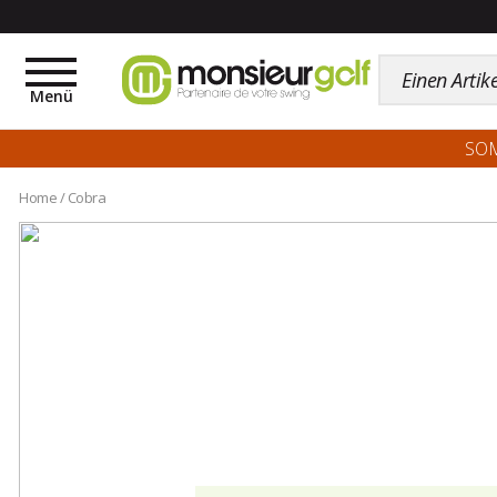
Toggle
navigation
Menü
SO
Home
/
Cobra