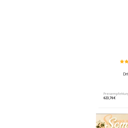
Dr
Preisempfehlun
623,76 €