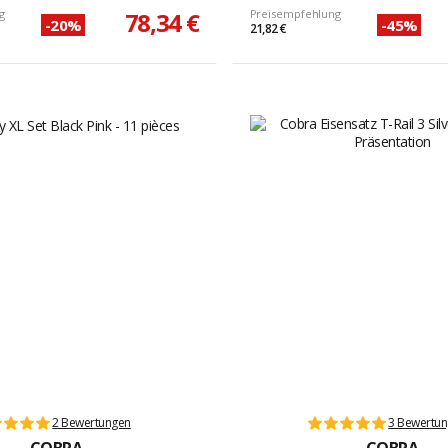
g
78,34 €
Preisempfehlung
-20%
-45%
21,82 €
2 Bewertungen
3 Bewertu