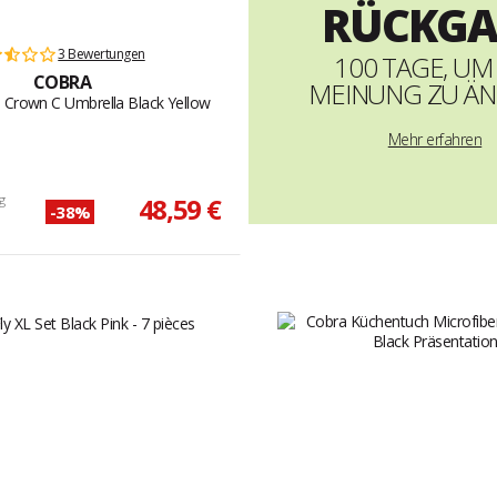
RÜCKGA
3 Bewertungen
100 TAGE, UM
COBRA
MEINUNG ZU Ä
 Crown C Umbrella Black Yellow
Mehr erfahren
g
48,59 €
-38%