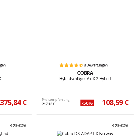
ngen
8 Bewertungen
COBRA
X
Hybridschläger Air X 2 Hybrid
375,84 €
Preisempfehlung
108,59 €
-50%
217,18 €
-10% extra
-10% extra