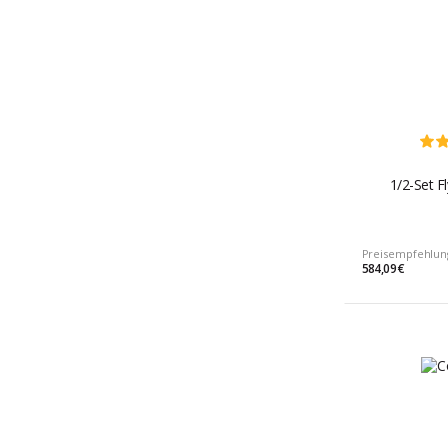
1/2-Set Fl
Preisempfehlun
584,09 €