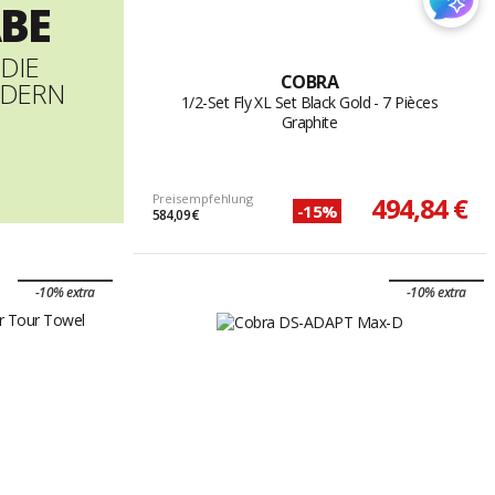
BE
 DIE
COBRA
NDERN
1/2-Set Fly XL Set Black Gold - 7 Pièces
Graphite
Preisempfehlung
494,84 €
-15%
584,09 €
-10% extra
-10% extra