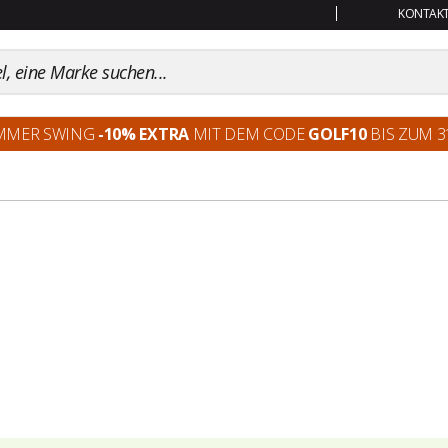
KONTAKT:
MMER SWING
-10% EXTRA
MIT DEM CODE
GOLF10
BIS ZUM 31