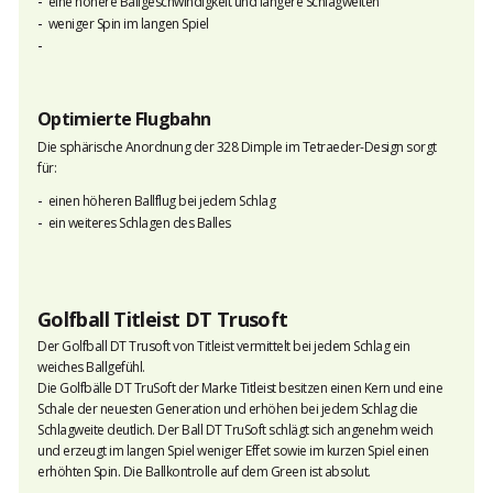
eine höhere Ballgeschwindigkeit und längere Schlagweiten
weniger Spin im langen Spiel
Optimierte Flugbahn
Die sphärische Anordnung der 328 Dimple im Tetraeder-Design sorgt
für:
einen höheren Ballflug bei jedem Schlag
ein weiteres Schlagen des Balles
Golfball Titleist DT Trusoft
Der Golfball DT Trusoft von Titleist vermittelt bei jedem Schlag ein
weiches Ballgefühl.
Die Golfbälle DT TruSoft der Marke Titleist besitzen einen Kern und eine
Schale der neuesten Generation und erhöhen bei jedem Schlag die
Schlagweite deutlich. Der Ball DT TruSoft schlägt sich angenehm weich
und erzeugt im langen Spiel weniger Effet sowie im kurzen Spiel einen
erhöhten Spin. Die Ballkontrolle auf dem Green ist absolut.