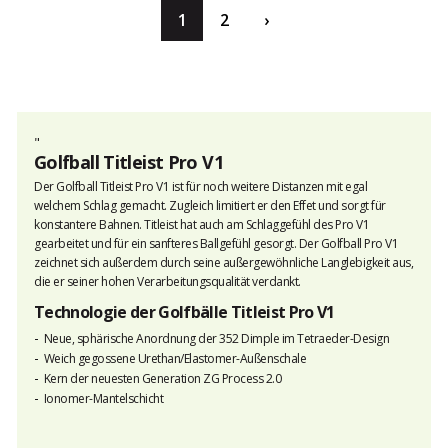
1
2
›
"
Golfball Titleist Pro V1
Der Golfball Titleist Pro V1 ist für noch weitere Distanzen mit egal
welchem Schlag gemacht. Zugleich limitiert er den Effet und sorgt für
konstantere Bahnen. Titleist hat auch am Schlaggefühl des Pro V1
gearbeitet und für ein sanfteres Ballgefühl gesorgt. Der Golfball Pro V1
zeichnet sich außerdem durch seine außergewöhnliche Langlebigkeit aus,
die er seiner hohen Verarbeitungsqualität verdankt.
Technologie der Golfbälle Titleist Pro V1
Neue, sphärische Anordnung der 352 Dimple im Tetraeder-Design
Weich gegossene Urethan/Elastomer-Außenschale
Kern der neuesten Generation ZG Process 2.0
Ionomer-Mantelschicht