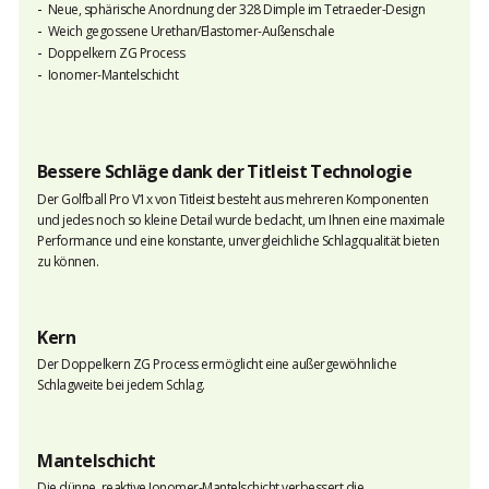
Neue, sphärische Anordnung der 328 Dimple im Tetraeder-Design
Weich gegossene Urethan/Elastomer-Außenschale
Doppelkern ZG Process
Ionomer-Mantelschicht
Bessere Schläge dank der Titleist Technologie
Der Golfball Pro V1x von Titleist besteht aus mehreren Komponenten
und jedes noch so kleine Detail wurde bedacht, um Ihnen eine maximale
Performance und eine konstante, unvergleichliche Schlagqualität bieten
zu können.
Kern
Der Doppelkern ZG Process ermöglicht eine außergewöhnliche
Schlagweite bei jedem Schlag.
Mantelschicht
Die dünne, reaktive Ionomer-Mantelschicht verbessert die