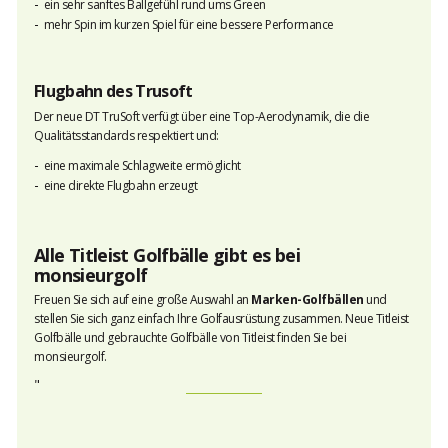
ein sehr sanftes Ballgefühl rund ums Green
mehr Spin im kurzen Spiel für eine bessere Performance
Flugbahn des Trusoft
Der neue DT TruSoft verfügt über eine Top-Aerodynamik, die die
Qualitätsstandards respektiert und:
eine maximale Schlagweite ermöglicht
eine direkte Flugbahn erzeugt
Alle Titleist Golfbälle gibt es bei
monsieurgolf
Freuen Sie sich auf eine große Auswahl an
Marken-Golfbällen
und
stellen Sie sich ganz einfach Ihre Golfausrüstung zusammen. Neue Titleist
Golfbälle und gebrauchte Golfbälle von Titleist finden Sie bei
monsieurgolf
.
"