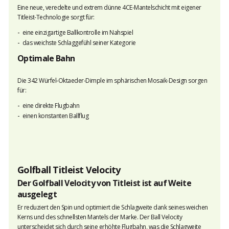
Eine neue, veredelte und extrem dünne 4CE-Mantelschicht mit eigener
Titleist-Technologie sorgt für:
eine einzigartige Ballkontrolle im Nahspiel
das weichste Schlaggefühl seiner Kategorie
Optimale Bahn
Die 342 Würfel-Oktaeder-Dimple im sphärischen Mosaik-Design sorgen
für:
eine direkte Flugbahn
einen konstanten Ballflug
Golfball Titleist Velocity
Der Golfball Velocity von Titleist ist auf Weite
ausgelegt
Er reduziert den Spin und optimiert die Schlagweite dank seines weichen
Kerns und des schnellsten Mantels der Marke. Der Ball Velocity
unterscheidet sich durch seine erhöhte Flugbahn, was die Schlagweite