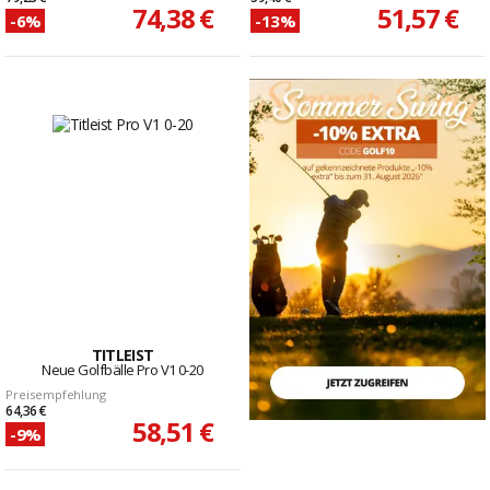
74,38 €
51,57 €
-6%
-13%
TITLEIST
Neue Golfbälle Pro V1 0-20
Preisempfehlung
64,36 €
58,51 €
-9%