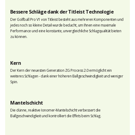
Bessere Schläge dank der Titleist Technologie
Der Golfball Pro V1 von Titleist besteht aus mehreren Komponenten und
jedes noch so kleine Detail wurde bedacht, um Ihnen eine maximale
Performance und eine konstante, unvergleichliche Schlagqualität bieten
zu können.
Kern
Der Kern der neuesten Generation ZG Process 2.0 ermöglicht ein
weiteres Schlagen - dank einer höheren Ballgeschwindigkeit und weniger
Spin.
Mantelschicht
Die dünne, reaktive Ionomer-Mantelschicht verbessert die
Ballgeschwindigkeit und kontrolliert die Effets beim Schlag.