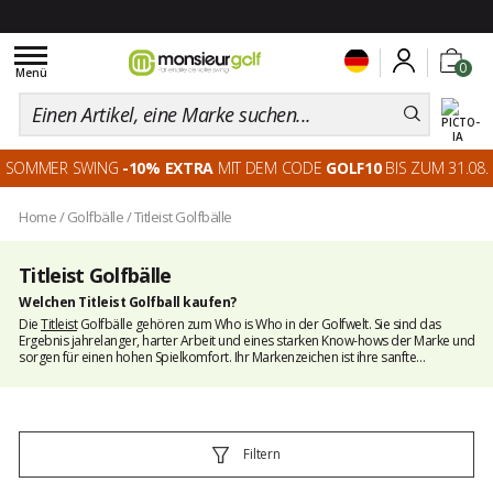
Toggle
0
navigation
Menü
SOMMER SWING
-10% EXTRA
MIT DEM CODE
GOLF10
BIS ZUM 31.08.
Home
/
Golfbälle
/
Titleist Golfbälle
Titleist Golfbälle
Welchen Titleist Golfball kaufen?
Die
Titleist
Golfbälle gehören zum Who is Who in der Golfwelt. Sie sind das
Ergebnis jahrelanger, harter Arbeit und eines starken Know-hows der Marke und
sorgen für einen hohen Spielkomfort. Ihr Markenzeichen ist ihre sanfte
Kompression. Auf dieser Seite finden Sie mehrere Serien an
Golfbällen
von Titleist,
die sich für verschiedene Spielstyle eignen: Trusoft, Pro V1, NXT Tour, Velocity und
viele mehr. Schauen Sie sich um und finden Sie die Bälle, die optimal zu Ihrem Spiel
passen.
Filtern