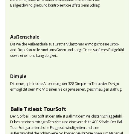
Ballgeschwindigkeit und kontrolliert die Effets beim Schlag.
Außenschale
Die weiche Außenschale aus Urethan/Elastomer ermöglicht eine Drop-
and-Stop-Kontrolle rund ums Green und sorgt für ein sanfteres Ballgefühl
sowie eine hohe Langlebigkeit.
Dimple
Die neue, sphärische Anordnung der 328 Dimple im Tetraeder-Design
ermöglicht dem Pro V1x einen nie dagewesenen, gleichmäßigen Ballflug.
Balle Titleist TourSoft
Der Golfball Tour Soft ist der Titleist Ball mit dem weichsten Schlaggefühl.
Er besitzt einen extragroßen Kern und eine veredelte 4CE-Schale. Der Ball
Tour Soft garantiert hohe Fluggeschwindigkeiten und eine
außergewöhnliche Schlagweite. So können Sie Ihr Spielniveau im Nahspiel