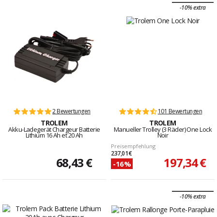
-10% extra
2 Bewertungen
101 Bewertungen
TROLEM
TROLEM
Akku-Ladegerät Chargeur Batterie
Manueller Trolley (3 Räder) One Lock
Lithium 16 Ah et 20 Ah
Noir
Preisempfehlung
237,01 €
68,43 €
197,34 €
-16%
-10% extra