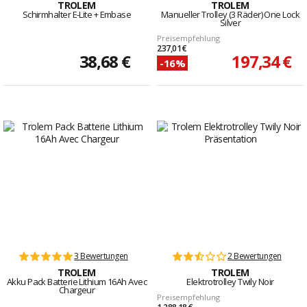
TROLEM
TROLEM
Schirmhalter E-Lite + Embase
Manueller Trolley (3 Räder) One Lock
Silver
Preisempfehlung
237,01 €
38,68 €
197,34 €
-16%
3 Bewertungen
2 Bewertungen
TROLEM
TROLEM
Akku Pack Batterie Lithium 16Ah Avec
Elektrotrolley Twily Noir
Chargeur
Preisempfehlung