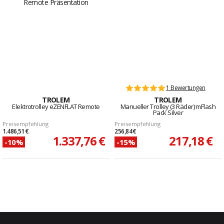
1 Bewertungen
TROLEM
TROLEM
Elektrotrolley eZENFLAT Remote
Manueller Trolley (3 Räder) mFlash
Pack Silver
Preisempfehlung
Preisempfehlung
1.486,51 €
256,84 €
1.337,76 €
217,18 €
-10%
-15%