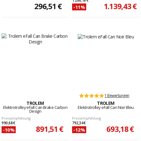
1.288,18 €
296,51 €
1.139,43 €
-11%
1 Bewertungen
TROLEM
TROLEM
Elektrotrolley eFall Can Brake Carbon
Elektrotrolley eFall Can Noir Bleu
Design
Preisempfehlung
Preisempfehlung
990,68 €
792,34 €
891,51 €
693,18 €
-10%
-12%