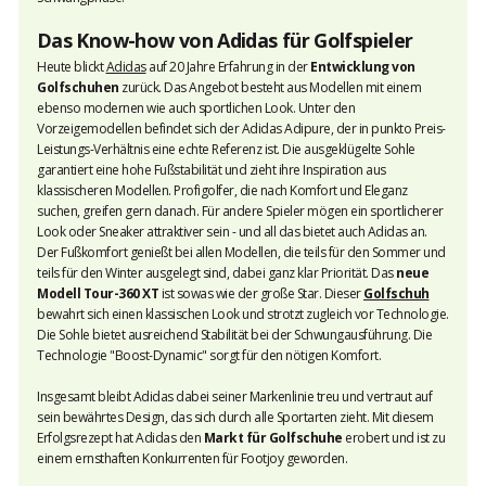
Das Know-how von Adidas für Golfspieler
Heute blickt
Adidas
auf 20 Jahre Erfahrung in der
Entwicklung von
Golfschuhen
zurück. Das Angebot besteht aus Modellen mit einem
ebenso modernen wie auch sportlichen Look. Unter den
Vorzeigemodellen befindet sich der Adidas Adipure, der in punkto Preis-
Leistungs-Verhältnis eine echte Referenz ist. Die ausgeklügelte Sohle
garantiert eine hohe Fußstabilität und zieht ihre Inspiration aus
klassischeren Modellen. Profigolfer, die nach Komfort und Eleganz
suchen, greifen gern danach. Für andere Spieler mögen ein sportlicherer
Look oder Sneaker attraktiver sein - und all das bietet auch Adidas an.
Der Fußkomfort genießt bei allen Modellen, die teils für den Sommer und
teils für den Winter ausgelegt sind, dabei ganz klar Priorität. Das
neue
Modell Tour-360 XT
ist sowas wie der große Star. Dieser
Golfschuh
bewahrt sich einen klassischen Look und strotzt zugleich vor Technologie.
Die Sohle bietet ausreichend Stabilität bei der Schwungausführung. Die
Technologie "Boost-Dynamic" sorgt für den nötigen Komfort.
Insgesamt bleibt Adidas dabei seiner Markenlinie treu und vertraut auf
sein bewährtes Design, das sich durch alle Sportarten zieht. Mit diesem
Erfolgsrezept hat Adidas den
Markt für Golfschuhe
erobert und ist zu
einem ernsthaften Konkurrenten für Footjoy geworden.