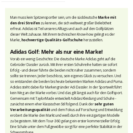
Man muss kein Spitzensportler sein, um die süddeutsche
Marke mit
den drei Streifen
zu kennen, die sich weltweit großer Beliebtheit
erfreut. Adidas ist Teil unseres Alltags und auch auf den Golfplätzen
dieser Welt zuhause. Mit ihrem technischen Know-how gelingt es der
Marke,
hochwertige Qualitäts-Golfschuhe
herzustellen.
Adidas Golf: Mehr als nur eine Marke!
Vorab ein wenig Geschichte: Die deutsche Marke Adidas geht auf die
Gebrüder Dassler zurück. Mit ihrer ersten Schuhreihe hatten sie sofort
Erfolg - und dieser führte die beiden nicht näher zusammen, sondern
sollte sie trennen. Jeder beschloss, sein eigenes Glück zu versuchen. Und
so entstanden die beiden bis heute bekannten Marken Adidas und Puma.
Adidas steht dabei für Markengründer Adi Dassler. In der Sportwelt führt
kein Weg an der Marke vorbei. Und das gilt längst auch für den Golfsport.
Gemeinsam mit TaylorMade entwickelt Adidas Kleidung und Schuhe -
zunächst einem eher klassischen Stil folgend. Dank der
sehr guten
Verarbeitungsqualität
und dem Fokus auf Forschung und Entwicklung
erobert die Marke den Markt und weiß durch ihre einzigartigen Modelle
zu begeistern. Mit dem Tour-360 gelang ein erster kommerzieller Erfolg.
Eine Schale unter dem Fußgewölbe sorgt für eine perfekte Stabilität in der
Schwungphase.