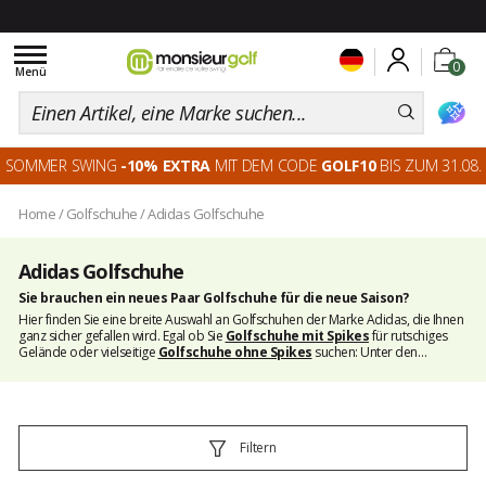
Toggle
0
navigation
Menü
SOMMER SWING
-10% EXTRA
MIT DEM CODE
GOLF10
BIS ZUM 31.08.
Home
/
Golfschuhe
/
Adidas Golfschuhe
Adidas Golfschuhe
Sie brauchen ein neues Paar Golfschuhe für die neue Saison?
Hier finden Sie eine breite Auswahl an Golfschuhen der Marke Adidas, die Ihnen
ganz sicher gefallen wird. Egal ob Sie
Golfschuhe mit Spikes
für rutschiges
Gelände oder vielseitige
Golfschuhe ohne Spikes
suchen: Unter den
zahlreichen Adidas Schuhen, die bei uns erhältlich sind, ist garantiert auch jenes
Paar, das Ihren Bedürfnissen entspricht. In unserem Golfschuh-Bereich finden Sie
außerdem unser gesamtes Angebot aller Marken.
Filtern