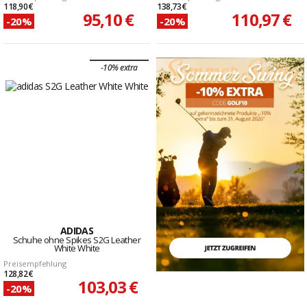
118,90 €
138,73 €
95,10 €
110,97 €
-20%
-20%
-10% extra
ADIDAS
Schuhe ohne Spikes S2G Leather
White White
Preisempfehlung
128,82 €
103,03 €
-20%