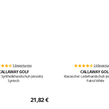
5 Bewertungen
24 Bewertu
CALLAWAY GOLF
CALLAWAY GOL
r Synthetikhandschuh (einzeln)
Klassischer Lederhandschuh (e
Syntech
Patrol White
21,82 €