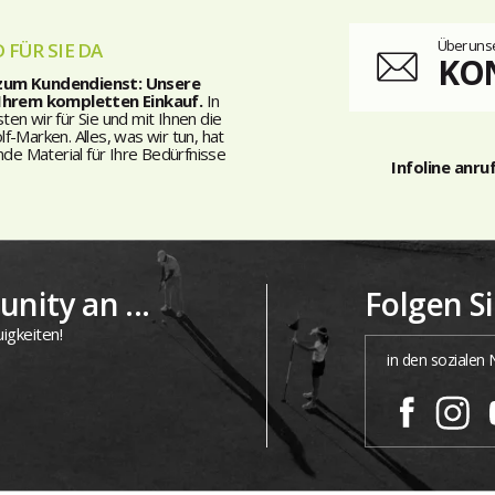
Über unse
 FÜR SIE DA
KO
 zum Kundendienst: Unsere
 Ihrem kompletten Einkauf.
In
n wir für Sie und mit Ihnen die
-Marken. Alles, was wir tun, hat
nde Material für Ihre Bedürfnisse
Infoline anru
nity an ...
Folgen S
igkeiten!
in den sozialen