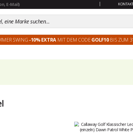
KONTAKT:
MMER SWING
-10% EXTRA
MIT DEM CODE
GOLF10
BIS ZUM 31
el