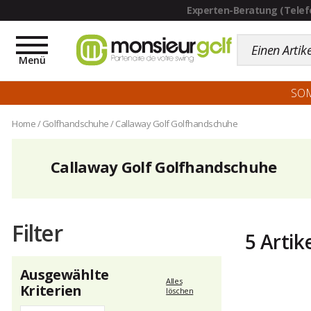
Toggle
navigation
Menü
SO
Home
/
Golfhandschuhe
/
Callaway Golf Golfhandschuhe
Callaway Golf Golfhandschuhe
Filter
5 Artik
Ausgewählte
Alles
Kriterien
löschen