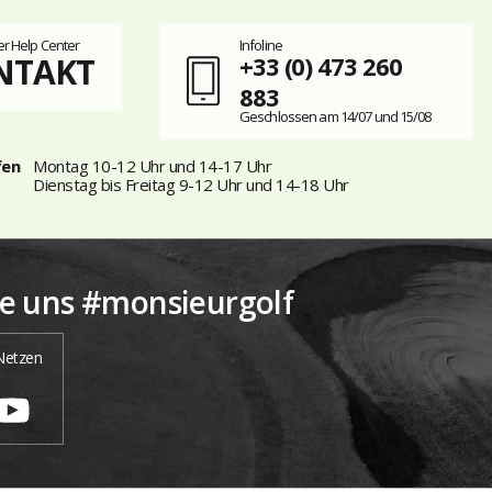
r Help Center
Infoline
NTAKT
+33 (0) 473 260
883
Geschlossen am 14/07 und 15/08
fen
Montag 10-12 Uhr und 14-17 Uhr
Dienstag bis Freitag 9-12 Uhr und 14-18 Uhr
ie uns #monsieurgolf
 Netzen