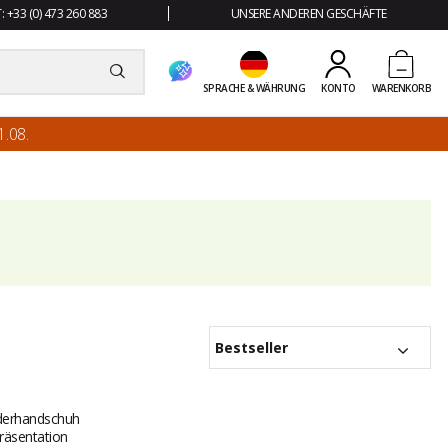
 +33 (0) 473 260 883
UNSERE ANDEREN GESCHÄFTE
SPRACHE & WÄHRUNG
KONTO
WARENKORB
.08.
Bestseller