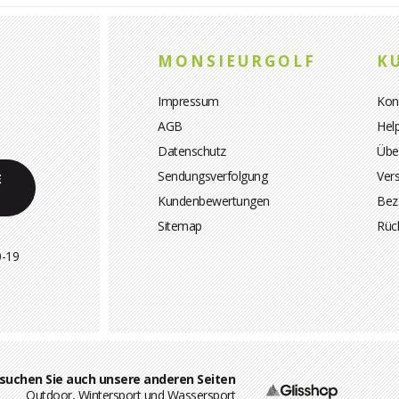
MONSIEURGOLF
K
Impressum
Kon
AGB
Hel
Datenschutz
Übe
Sendungsverfolgung
Ver
E
Kundenbewertungen
Bez
Sitemap
Rüc
0-19
suchen Sie auch unsere anderen Seiten
Outdoor, Wintersport und Wassersport