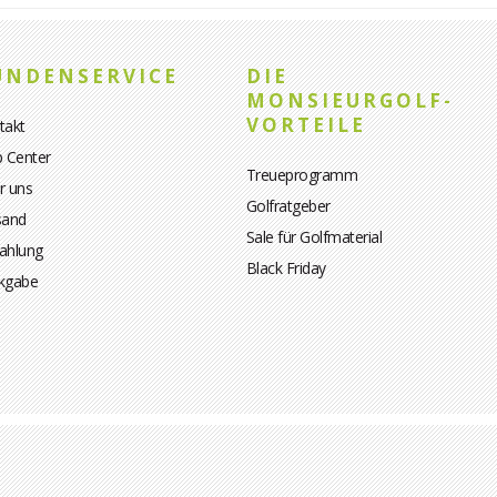
UNDENSERVICE
DIE
MONSIEURGOLF-
VORTEILE
takt
p Center
Treueprogramm
r uns
Golfratgeber
sand
Sale für Golfmaterial
ahlung
Black Friday
kgabe