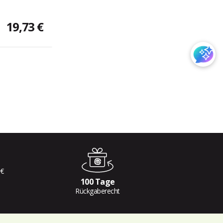
19,73 €
 €
100 Tage
Rückgaberecht