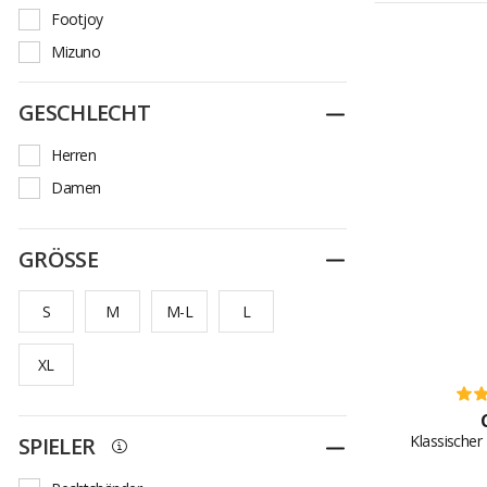
Footjoy
Mizuno
Ping
GESCHLECHT
Zuklappen
Srixon
Taylormade
Herren
Titleist
Damen
TourDri
Under Armour
GRÖSSE
Zuklappen
Wilson
S
M
M-L
L
Zoom
XL
Klassischer
SPIELER
Zuklappen