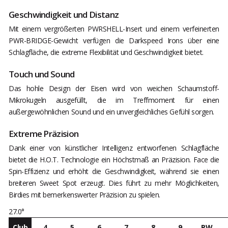
Geschwindigkeit und Distanz
Mit einem vergrößerten PWRSHELL-Insert und einem verfeinerten
PWR-BRIDGE-Gewicht verfügen die Darkspeed Irons über eine
Schlagfläche, die extreme Flexibilität und Geschwindigkeit bietet.
Touch und Sound
Das hohle Design der Eisen wird von weichen Schaumstoff-
Mikrokugeln ausgefüllt, die im Treffmoment für einen
außergewöhnlichen Sound und ein unvergleichliches Gefühl sorgen.
Extreme Präzision
Dank einer von künstlicher Intelligenz entworfenen Schlagfläche
bietet die H.O.T. Technologie ein Höchstmaß an Präzision. Face die
Spin-Effizienz und erhöht die Geschwindigkeit, während sie einen
breiteren Sweet Spot erzeugt. Dies führt zu mehr Möglichkeiten,
Birdies mit bemerkenswerter Präzision zu spielen.
27.0°
Club
4
5
6
7
8
9
PW