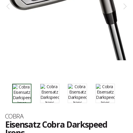
Marke
COBRA
Eisensatz Cobra Darkspeed
Irons