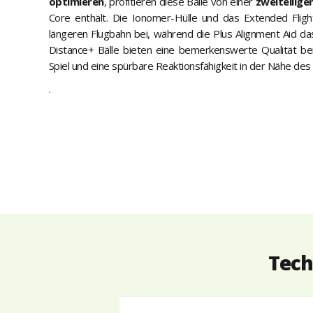
optimieren
, profitieren diese Bälle von einer
zweiteilige
Core enthält. Die Ionomer-Hülle und das Extended Fligh
längeren Flugbahn bei, während die Plus Alignment Aid das
Distance+ Bälle bieten eine bemerkenswerte Qualität be
Spiel und eine spürbare Reaktionsfähigkeit in der Nähe des
.
Tech