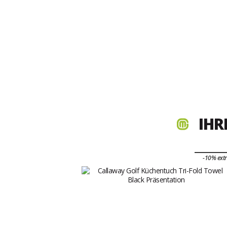
IHR
-10% ext