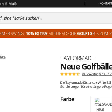
KONTAKT:
MMER SWING
-10% EXTRA
MIT DEM CODE
GOLF10
BIS ZUM 31
Marke
TAYLORMADE
Neue Golfbäll
Kundenbewertungen
49 Bewertungen zu die
Note:
4.7
Die Taylormade Distance+ White Bäll
von
Schale sorgen für eine längere Flug
5
Farbe