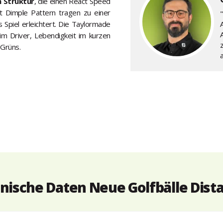
n Struktur
, die einen React Speed
t Dimple Pattern tragen zu einer
 Spiel erleichtert. Die Taylormade
A
im Driver, Lebendigkeit im kurzen
 Grüns.
a
nische Daten Neue Golfbälle Dist