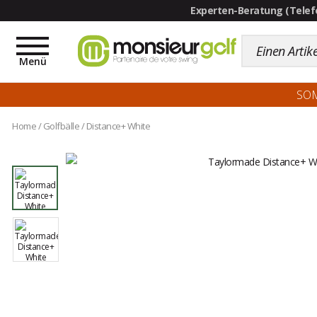
Toggle
navigation
Menü
SO
Home
/
Golfbälle
/
Distance+ White