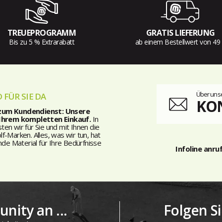
TREUEPROGRAMM
GRATIS LIEFERUNG
Bis zu 5 % Extrarabatt
ab einem Bestellwert von 49
Über unse
 FÜR SIE DA
KO
 zum Kundendienst: Unsere
 Ihrem kompletten Einkauf.
In
n wir für Sie und mit Ihnen die
-Marken. Alles, was wir tun, hat
nde Material für Ihre Bedürfnisse
Infoline anru
nity an ...
Folgen S