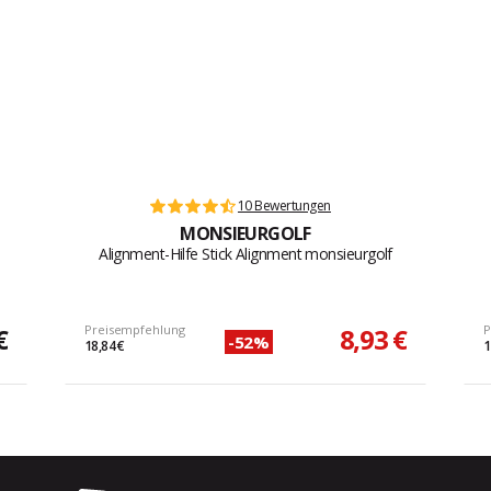
10 Bewertungen
MONSIEURGOLF
Alignment-Hilfe Stick Alignment monsieurgolf
€
Preisempfehlung
8,93 €
P
-52%
18,84 €
1