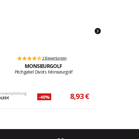
2 Bewertungen
MONSIEURGOLF
Pitchgabel Divots Monsieurgolf
reisempfehlung
8,93 €
-40%
4,88 €