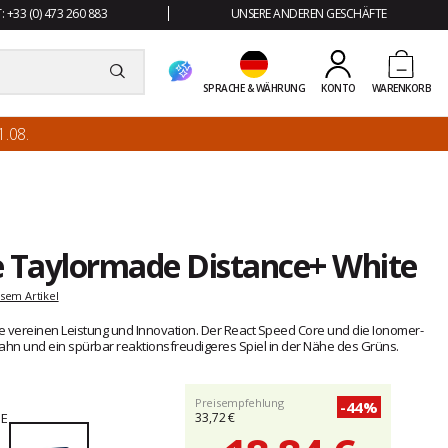
 +33 (0) 473 260 883
UNSERE ANDEREN GESCHÄFTE
SPRACHE & WÄHRUNG
KONTO
WARENKORB
.08.
e Taylormade Distance+ White
sem Artikel
e vereinen Leistung und Innovation. Der React Speed Core und die Ionomer-
bahn und ein spürbar reaktionsfreudigeres Spiel in der Nähe des Grüns.
Preisempfehlung
-44%
33,72 €