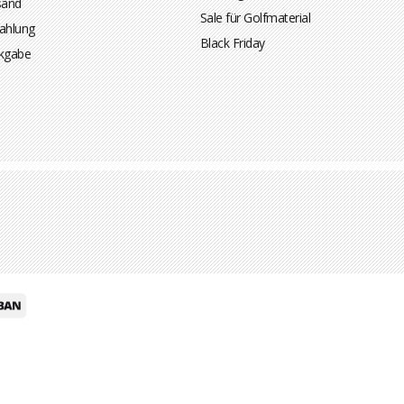
sand
Sale für Golfmaterial
ahlung
Black Friday
kgabe