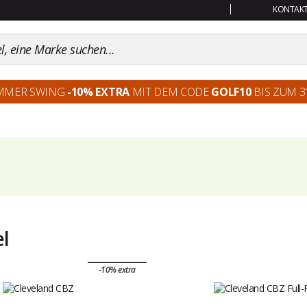
KONTAKT:
MMER SWING
-10% EXTRA
MIT DEM CODE
GOLF10
BIS ZUM 31
el
-10% extra