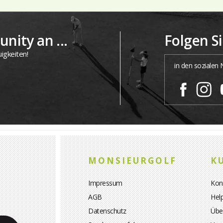
nity an ...
Folgen S
igkeiten!
in den sozialen
MONSIEURGOLF
K
Impressum
Kon
AGB
Hel
Datenschutz
Übe