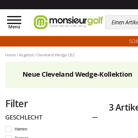
Toggle
navigation
Menü
SO
Home
/
Angebot
/
Cleveland Wedge CBZ
Neue Cleveland Wedge-Kollektion
Filter
3 Artik
GESCHLECHT
Zuklappen
Herren