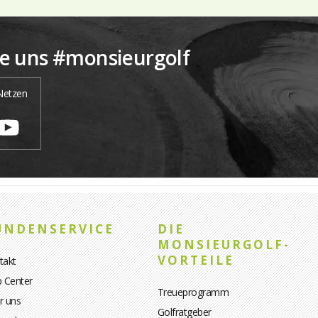
ie uns #monsieurgolf
 Netzen
UNDENSERVICE
DIE
MONSIEURGOLF-
VORTEILE
takt
p Center
Treueprogramm
r uns
Golfratgeber