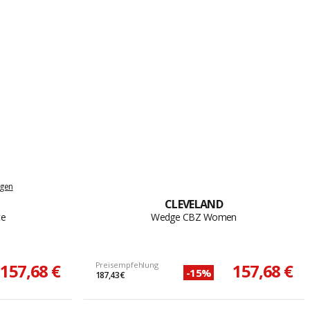
ngen
CLEVELAND
ce
Wedge CBZ Women
157,68 €
Preisempfehlung
157,68 €
-15%
187,43 €