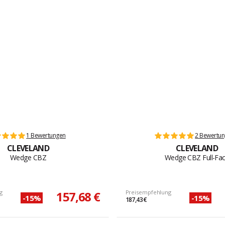
1 Bewertungen
2 Bewertu
CLEVELAND
CLEVELAND
Wedge CBZ
Wedge CBZ Full-Fa
g
157,68 €
Preisempfehlung
-15%
-15%
187,43 €