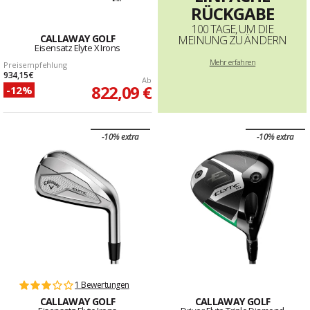
RÜCKGABE
100 TAGE, UM DIE
CALLAWAY GOLF
MEINUNG ZU ÄNDERN
Eisensatz Elyte X Irons
Mehr erfahren
Preisempfehlung
934,15 €
Ab
822,09 €
-12%
-10% extra
-10% extra
1 Bewertungen
CALLAWAY GOLF
CALLAWAY GOLF