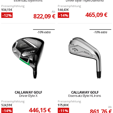
Eisensatz Elyte Irons
Driver Elyte Triple Diamond
Preisempfehlung
Preisempfehlung
934,15 €
544,43 €
Ab
465,09 €
822,09 €
-12%
-14%
-10% extra
-10% extra
CALLAWAY GOLF
CALLAWAY GOLF
Driver Elyte X
Eisensatz Elyte HL Irons
Preisempfehlung
Preisempfehlung
524,59 €
975,80 €
Ab
446,15 €
861,76 €
-14%
-11%