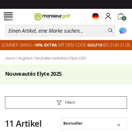
Toggle
0
navigation
Menü
SOMMER SWING
-10% EXTRA
MIT DEM CODE
GOLF10
BIS ZUM 31.08.
Home
/
Angebot
/
Neuheiten Kollektion Elyte 2025
Nouveautés Elyte 2025
Filtern
11 Artikel
Bestseller