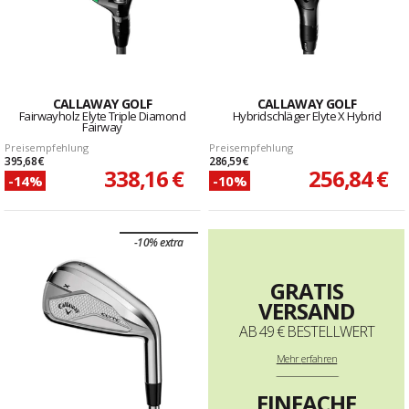
CALLAWAY GOLF
CALLAWAY GOLF
Fairwayholz Elyte Triple Diamond
Hybridschläger Elyte X Hybrid
Fairway
Preisempfehlung
Preisempfehlung
395,68 €
286,59 €
338,16 €
256,84 €
-14%
-10%
-10% extra
GRATIS
VERSAND
AB 49 € BESTELLWERT
Mehr
erfahren
--------------------------------------------------------------------
EINFACHE