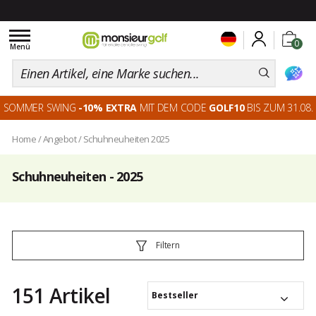
Toggle
0
navigation
Menü
SOMMER SWING
-10% EXTRA
MIT DEM CODE
GOLF10
BIS ZUM 31.08.
Home
/
Angebot
/
Schuhneuheiten 2025
Schuhneuheiten - 2025
Filtern
151 Artikel
Bestseller