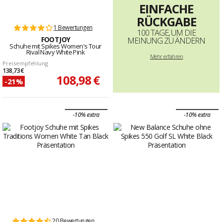
EINFACHE
RÜCKGABE
1 Bewertungen
100 TAGE, UM DIE
FOOTJOY
MEINUNG ZU ÄNDERN
Schuhe mit Spikes Women's Tour
Rival Navy White Pink
Mehr erfahren
Preisempfehlung
138,73 €
108,98 €
-21%
-10% extra
-10% extra
20 Bewertungen