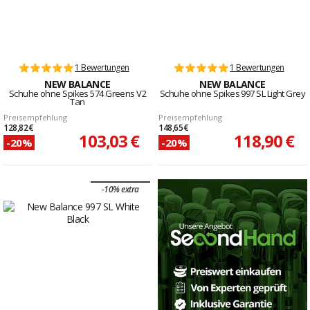
1 Bewertungen
1 Bewertungen
NEW BALANCE
NEW BALANCE
Schuhe ohne Spikes 574 Greens V2
Schuhe ohne Spikes 997 SL Light Grey
Tan
Preisempfehlung
Preisempfehlung
128,82 €
148,65 €
103,03 €
118,90 €
-20%
-20%
-10% extra