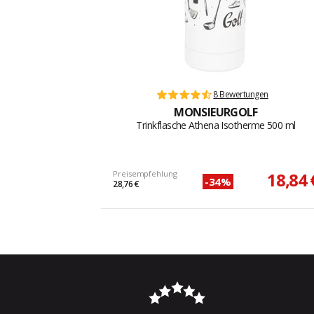
8 Bewertungen
MONSIEURGOLF
Trinkflasche Athena Isotherme 500 ml
Preisempfehlung
18,84 
-34%
28,76 €