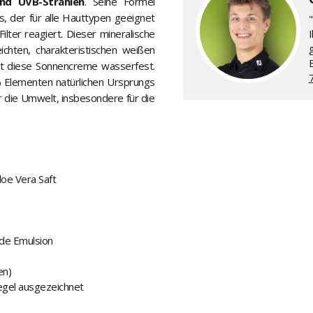
nd UVB-Strahlen
. Seine Formel
s, der für alle Hauttypen geeignet
"
ilter reagiert. Dieser mineralische
eichten, charakteristischen weißen
ist diese Sonnencreme wasserfest.
% Elementen natürlichen Ursprungs
ür die Umwelt, insbesondere für die
loe Vera Saft
de Emulsion
en)
egel ausgezeichnet