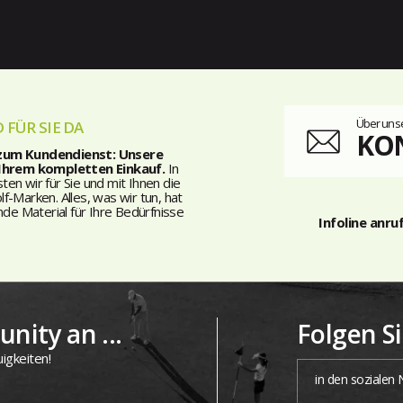
Über unse
 FÜR SIE DA
KO
 zum Kundendienst: Unsere
 Ihrem kompletten Einkauf.
In
n wir für Sie und mit Ihnen die
-Marken. Alles, was wir tun, hat
nde Material für Ihre Bedürfnisse
Infoline anru
nity an ...
Folgen S
igkeiten!
in den sozialen