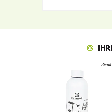
IHR
-10% ext