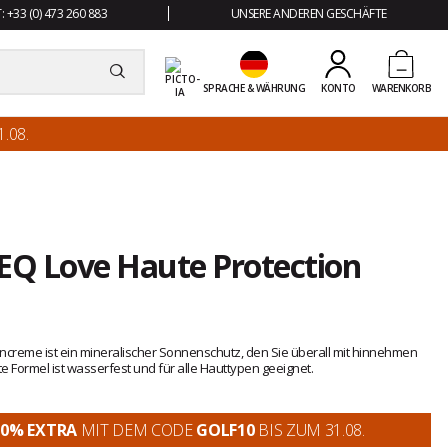
 +33 (0) 473 260 883
UNSERE ANDEREN GESCHÄFTE
SPRACHE & WÄHRUNG
KONTO
WARENKORB
.08.
Q Love Haute Protection
creme ist ein mineralischer Sonnenschutz, den Sie überall mit hinnehmen
rte Formel ist wasserfest und für alle Hauttypen geeignet.
10% EXTRA
MIT DEM CODE
GOLF10
BIS ZUM 31.08.