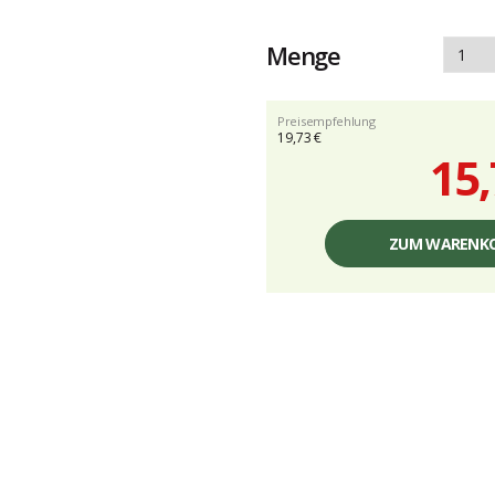
Menge
Preisempfehlung
19,73 €
15,
Einzelpreis,
ohne
ZUM WARENKO
Gebühren