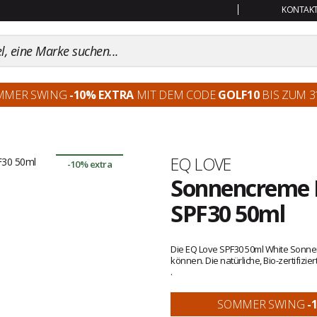
KONTAKT:
MMER SWING
-10% EXTRA
MIT DEM CODE
GOLF10
BIS ZUM 31
Marke
EQ LOVE
-10% extra
Sonnencreme E
SPF30 50ml
Kundenbewertungen
Die EQ Love SPF30 50ml White Sonnen
können. Die natürliche, Bio-zertifizie
.
SOMMER SWING
-