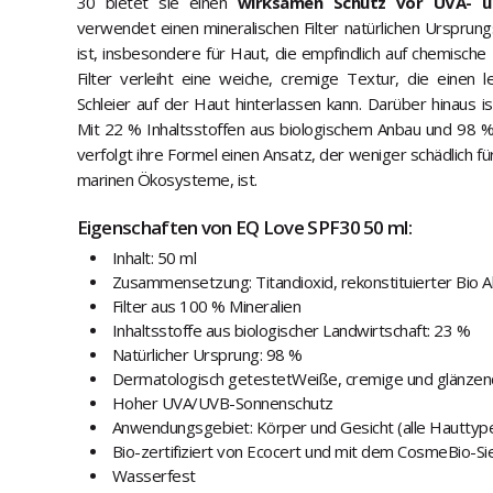
30 bietet sie einen
wirksamen Schutz vor UVA- u
verwendet einen mineralischen Filter natürlichen Ursprung
ist, insbesondere für Haut, die empfindlich auf chemische F
Filter verleiht eine weiche, cremige Textur, die einen l
Schleier auf der Haut hinterlassen kann. Darüber hinaus 
Mit 22 % Inhaltsstoffen aus biologischem Anbau und 98 
verfolgt ihre Formel einen Ansatz, der weniger schädlich f
marinen Ökosysteme, ist.
Eigenschaften von EQ Love SPF30 50 ml:
Inhalt: 50 ml
Zusammensetzung: Titandioxid, rekonstituierter Bio A
Filter aus 100 % Mineralien
Inhaltsstoffe aus biologischer Landwirtschaft: 23 %
Natürlicher Ursprung: 98 %
Dermatologisch getestetWeiße, cremige und glänzen
Hoher UVA/UVB-Sonnenschutz
Anwendungsgebiet: Körper und Gesicht (alle Hauttyp
Bio-zertifiziert von Ecocert und mit dem CosmeBio-Si
Wasserfest