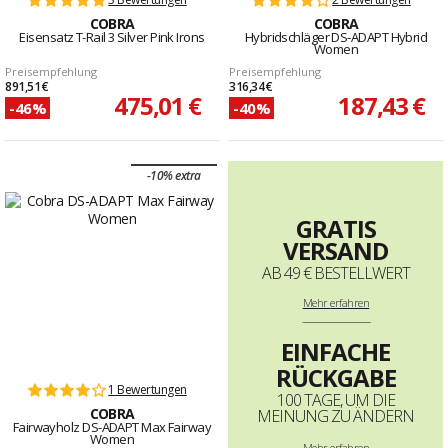
COBRA
COBRA
Eisensatz T-Rail 3 Silver Pink Irons
Hybridschläger DS-ADAPT Hybrid
Women
Preisempfehlung
Preisempfehlung
891,51 €
316,34 €
475,01 €
187,43 €
-46%
-40%
-10% extra
GRATIS
VERSAND
AB 49 € BESTELLWERT
Mehr
erfahren
--------------------------------------------------------------------
EINFACHE
RÜCKGABE
1 Bewertungen
100 TAGE, UM DIE
COBRA
MEINUNG ZU ÄNDERN
Fairwayholz DS-ADAPT Max Fairway
Women
Mehr erfahren