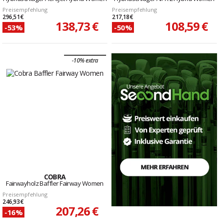
Preisempfehlung
Preisempfehlung
296,51 €
217,18 €
138,73 €
108,59 €
-53%
-50%
-10% extra
COBRA
Fairwayholz Baffler Fairway Women
Preisempfehlung
246,93 €
207,26 €
-16%