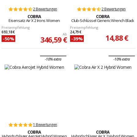
2 Bewertungen
2 Bewertungen
COBRA
COBRA
Eisensatz Air X 2 Irons Women
Club-Schlüssel Generic Wrench Black
Preisempfehlung
Preisempfehlung
693,18 €
24,79 €
Ab
14,88 €
346,59 €
-50%
-39%
-10% extra
-10% extra
1 Bewertungen
COBRA
COBRA
Hybridschläger AeroJet Hybrid Women
Hybridschläger Air X 2 Hybrid Women