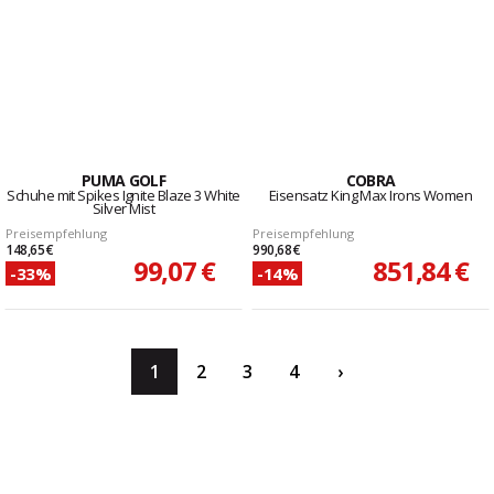
PUMA GOLF
COBRA
Schuhe mit Spikes Ignite Blaze 3 White
Eisensatz King Max Irons Women
Silver Mist
Preisempfehlung
Preisempfehlung
148,65 €
990,68 €
99,07 €
851,84 €
-33%
-14%
1
2
3
4
›