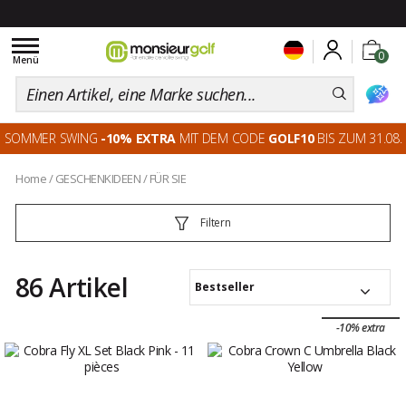
Toggle
0
navigation
Menü
SOMMER SWING
-10% EXTRA
MIT DEM CODE
GOLF10
BIS ZUM 31.08.
Home
/
GESCHENKIDEEN
/
FÜR SIE
Filtern
86 Artikel
Bestseller
-10% extra