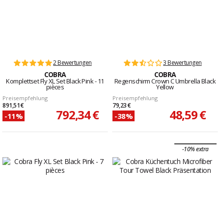
2 Bewertungen
3 Bewertungen
COBRA
COBRA
Komplettset Fly XL Set Black Pink - 11
Regenschirm Crown C Umbrella Black
pièces
Yellow
Preisempfehlung
Preisempfehlung
891,51 €
79,23 €
792,34 €
48,59 €
-11%
-38%
-10% extra