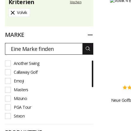
Kriterien
löschen
Volvik
MARKE
Zuklappen
Another Swing
Callaway Golf
Emoji
Masters
Mizuno
Neue Golfbä
PGA Tour
Srixon
Taylormade