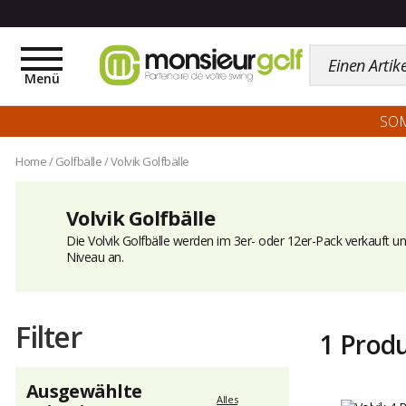
Toggle
navigation
Menü
SO
Home
/
Golfbälle
/
Volvik Golfbälle
Volvik Golfbälle
Die Volvik Golfbälle werden im 3er- oder 12er-Pack verkauft und 
Niveau an.
Filter
1 Prod
Ausgewählte
Alles