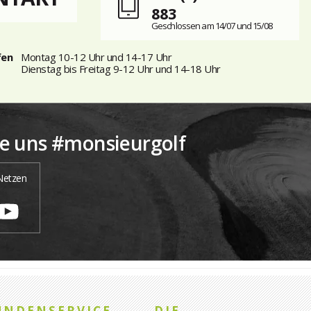
883
Geschlossen am 14/07 und 15/08
fen
Montag 10-12 Uhr und 14-17 Uhr
Dienstag bis Freitag 9-12 Uhr und 14-18 Uhr
ie uns #monsieurgolf
 Netzen
UNDENSERVICE
DIE