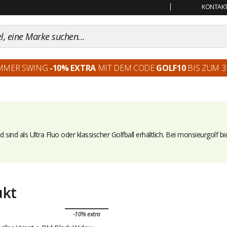
KONTAKT:
MMER SWING
-10% EXTRA
MIT DEM CODE
GOLF10
BIS ZUM 31
sind als Ultra Fluo oder klassischer Golfball erhältlich. Bei
monsieurgolf
bie
ukt
-10% extra