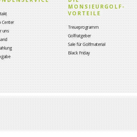
MONSIEURGOLF-
VORTEILE
takt
p Center
Treueprogramm
r uns
Golfratgeber
sand
Sale für Golfmaterial
ahlung
Black Friday
kgabe