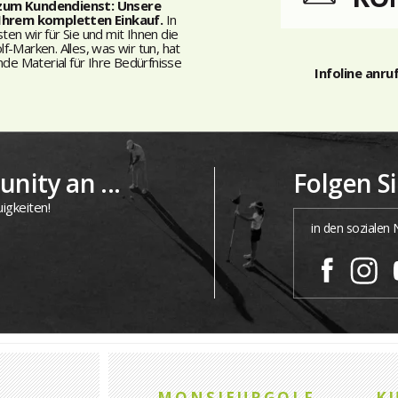
 zum Kundendienst: Unsere
 Ihrem kompletten Einkauf.
In
n wir für Sie und mit Ihnen die
-Marken. Alles, was wir tun, hat
nde Material für Ihre Bedürfnisse
Infoline anru
nity an ...
Folgen S
igkeiten!
in den sozialen
MONSIEURGOLF
K