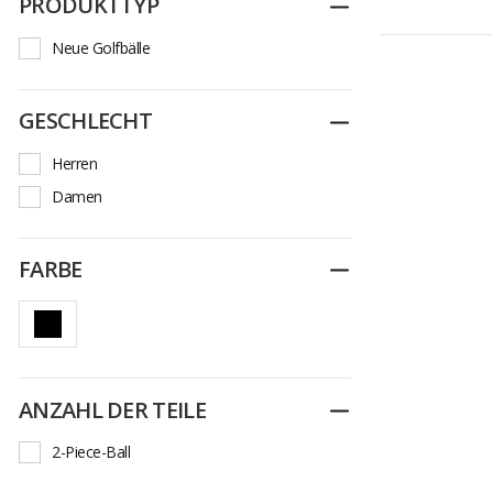
PRODUKTTYP
Zuklappen
Titleist
Volvik
Neue Golfbälle
Wilson
GESCHLECHT
Zuklappen
Herren
Damen
FARBE
Zuklappen
ANZAHL DER TEILE
Zuklappen
2-Piece-Ball