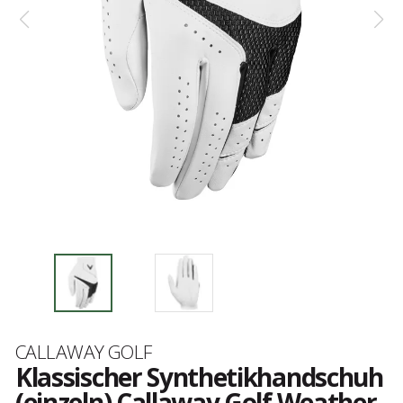
Marke
CALLAWAY GOLF
Klassischer Synthetikhandschuh
(einzeln) Callaway Golf Weather