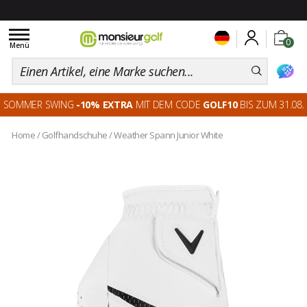
Toggle
0
navigation
Menü
SOMMER SWING
-10% EXTRA
MIT DEM CODE
GOLF10
BIS ZUM 31.08.
Home
/
Golfhandschuhe
/
Weather Spann Junior White