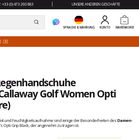
 +33 (0) 473 260 883
UNSERE ANDEREN GESCHÄFTE
SPRACHE & WÄHRUNG
KONTO
WARENKORB
.08.
 Regenhandschuhe
) Callaway Golf Women Opti
re)
tigkeit und Feuchtigkeitsaufnahme sind einige der Besonderheiten des
Damen-
Opti Grip Black, der angenehm zu tragen ist.