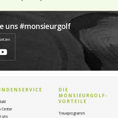
ie uns #monsieurgolf
 Netzen
UNDENSERVICE
DIE
MONSIEURGOLF-
VORTEILE
takt
p Center
Treueprogramm
r uns