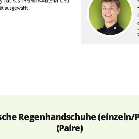
ay hat das Premium-Material Opti
tät ausgewählt.
"
sche Regenhandschuhe (einzeln/P
(Paire)