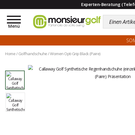
Toggle
navigation
Menü
SO
Home
/
Golfhandschuhe
/
Women Opti Grip Black (Paire)