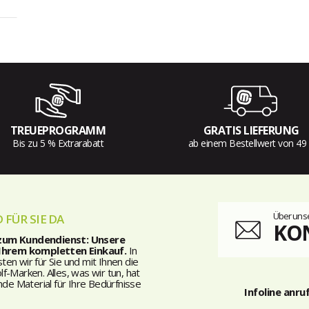
TREUEPROGRAMM
GRATIS LIEFERUNG
Bis zu 5 % Extrarabatt
ab einem Bestellwert von 49
Über unse
 FÜR SIE DA
KO
 zum Kundendienst: Unsere
 Ihrem kompletten Einkauf.
In
n wir für Sie und mit Ihnen die
-Marken. Alles, was wir tun, hat
nde Material für Ihre Bedürfnisse
Infoline anru