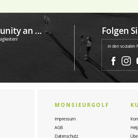
nity an ...
Folgen S
igkeiten!
in den sozialen
MONSIEURGOLF
K
Impressum
Kon
AGB
Hel
Datenschutz
Übe