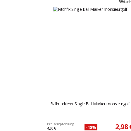
-10% ext
Ballmarkierer Single Ball Marker monsieurgolf
Preisempfehlung
2,98 
-40%
4,96 €