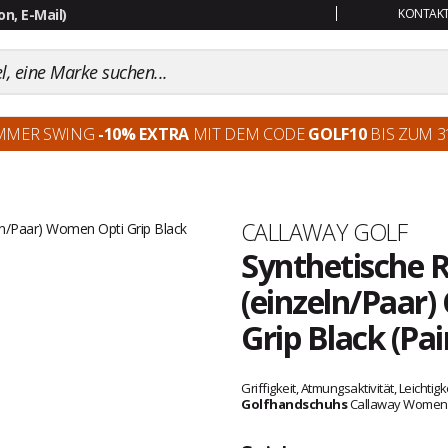
KONTAKT:
MMER SWING
-10% EXTRA
MIT DEM CODE
GOLF10
BIS ZUM 31
Marke
CALLAWAY GOLF
Synthetische
(einzeln/Paar
Grip Black (Pai
Kundenbewertungen
Griffigkeit, Atmungsaktivität, Leich
Golfhandschuhs
Callaway Women's 