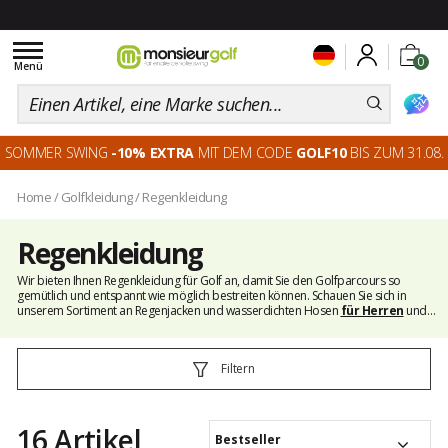
Toggle
0
navigation
Menü
SOMMER SWING
-10% EXTRA
MIT DEM CODE
GOLF10
BIS ZUM 31.08.
Home
/
Golfkleidung
/
Regenkleidung
Regenkleidung
Wir bieten Ihnen Regenkleidung für Golf an, damit Sie den Golfparcours so
gemütlich und entspannt wie möglich bestreiten können. Schauen Sie sich in
unserem Sortiment an Regenjacken und wasserdichten Hosen
für Herren
und
für Damen
um. Mit
monsieurgolf
sind sie optimal ausgerüstet, um bei jedem
Wetter Golf spielen zu können.
Filtern
16 Artikel
Bestseller