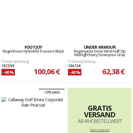
FOOTJOY
UNDER ARMOUR
Regenhose Hydroknit Trousers Black
Regenjacke Drive Wind Half Zip
Midnight Navy Downpour Gray
Preisempfehlung
Preisempfehlung
167,59 €
104,13 €
100,06 €
62,38 €
-40%
-40%
-10% extra
GRATIS
VERSAND
AB 49 € BESTELLWERT
Mehr
erfahren