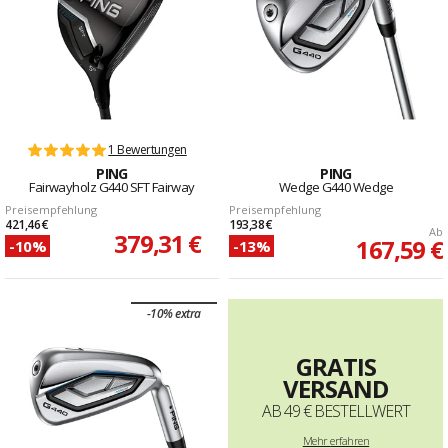
1 Bewertungen
PING
PING
Fairwayholz G440 SFT Fairway
Wedge G440 Wedge
Preisempfehlung
Preisempfehlung
421,46 €
193,38 €
Ab
379,31 €
167,59 €
-10%
-13%
-10% extra
GRATIS
VERSAND
AB 49 € BESTELLWERT
Mehr
erfahren