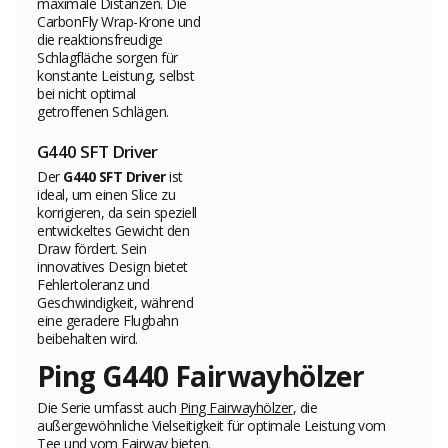
maximale Distanzen. Die
CarbonFly Wrap-Krone und
die reaktionsfreudige
Schlagfläche sorgen für
konstante Leistung, selbst
bei nicht optimal
getroffenen Schlägen.
G440 SFT Driver
Der
G440 SFT Driver
ist
ideal, um einen Slice zu
korrigieren, da sein speziell
entwickeltes Gewicht den
Draw fördert. Sein
innovatives Design bietet
Fehlertoleranz und
Geschwindigkeit, während
eine geradere Flugbahn
beibehalten wird.
Ping G440 Fairwayhölzer
Die Serie umfasst auch
Ping Fairwayhölzer
, die
außergewöhnliche Vielseitigkeit für optimale Leistung vom
Tee und vom Fairway bieten.