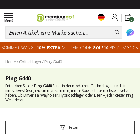
Toggle
0
navigation
Menü
SOMMER SWING
-10% EXTRA
MIT DEM CODE
GOLF10
BIS ZUM 31.08.
Home
/
Golfschläger
/
Ping G440
Ping G440
Entdecken Sie die
Ping G440
Serie, in der modernste Technologien und ein
innovatives Design zusammenkommen, um Ihr Spiel auf das nächste Level zu
heben. Ob Driver, Fairwayhölzer, Hybridschläger oder Eisen – jeder dieser
Ping
Schläger
Weiterlesen
wurde entwickelt, um den höchsten Ansprüchen von Golfern gerecht zu
werden.
Filtern