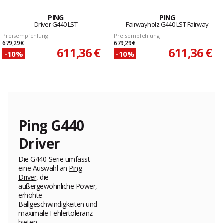
PING
PING
Driver G440 LST
Fairwayholz G440 LST Fairway
Preisempfehlung
Preisempfehlung
679,29 €
679,29 €
611,36 €
611,36 €
-10%
-10%
Ping G440
Driver
Die G440-Serie umfasst
eine Auswahl an
Ping
Driver
, die
außergewöhnliche Power,
erhöhte
Ballgeschwindigkeiten und
maximale Fehlertoleranz
bieten.