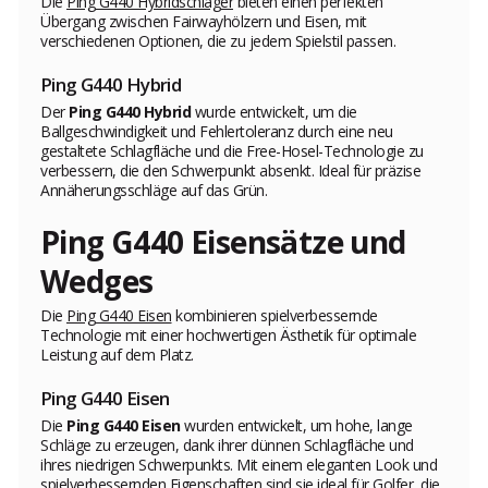
Die
Ping G440 Hybridschläger
bieten einen perfekten
Übergang zwischen Fairwayhölzern und Eisen, mit
verschiedenen Optionen, die zu jedem Spielstil passen.
Ping G440 Hybrid
Der
Ping G440 Hybrid
wurde entwickelt, um die
Ballgeschwindigkeit und Fehlertoleranz durch eine neu
gestaltete Schlagfläche und die Free-Hosel-Technologie zu
verbessern, die den Schwerpunkt absenkt. Ideal für präzise
Annäherungsschläge auf das Grün.
Ping G440 Eisensätze und
Wedges
Die
Ping G440 Eisen
kombinieren spielverbessernde
Technologie mit einer hochwertigen Ästhetik für optimale
Leistung auf dem Platz.
Ping G440 Eisen
Die
Ping G440 Eisen
wurden entwickelt, um hohe, lange
Schläge zu erzeugen, dank ihrer dünnen Schlagfläche und
ihres niedrigen Schwerpunkts. Mit einem eleganten Look und
spielverbessernden Eigenschaften sind sie ideal für Golfer, die