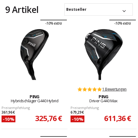
9 Artikel
Bestseller
-10% extra
-10% extra
1 Bewertungen
PING
PING
Hybridschläger G440 Hybrid
Driver G440 Max
Preisempfehlung
Preisempfehlung
361,96 €
679,29 €
325,76 €
611,36 €
-10%
-10%