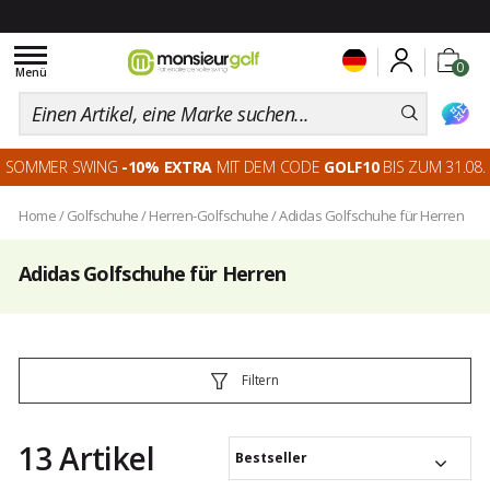
Toggle
0
navigation
Menü
SOMMER SWING
-10% EXTRA
MIT DEM CODE
GOLF10
BIS ZUM 31.08.
Home
/
Golfschuhe
/
Herren-Golfschuhe
/
Adidas Golfschuhe für Herren
Adidas Golfschuhe für Herren
Filtern
13 Artikel
Bestseller