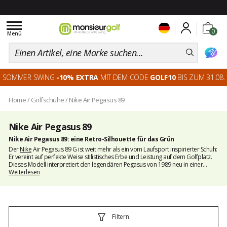
Toggle
0
navigation
Menü
SOMMER SWING
-10% EXTRA
MIT DEM CODE
GOLF10
BIS ZUM 31.08.
Home
/
Golfschuhe
/
Nike Air Pegasus 89
Nike Air Pegasus 89
Nike Air Pegasus 89: eine Retro-Silhouette für das Grün
Der
Nike
Air Pegasus 89 G ist weit mehr als ein vom Laufsport inspirierter Schuh:
Er vereint auf perfekte Weise stilistisches Erbe und Leistung auf dem Golfplatz.
Dieses Modell interpretiert den legendären Pegasus von 1989 neu in einer
Version für Golfer
Weiterlesen
, die zeitloses Design, moderne Technologie und
dauerhaften Komfort kombiniert. Das überarbeitete Design mit einem
Obermaterial aus synthetischem Leder, einer Mittelsohle mit weichem
Schaumstoff und einer Zoom Air-Einheit bietet alles, was ein Spieler braucht:
guten Halt, hervorragenden Grip und Schutz vor den Elementen – alles in einem
urbanen und vielseitigen Stil. Eine
Golfschuh
, der auf dem Fairway garantiert
Filtern
auffällt.