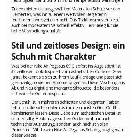
Feuchtigkeit, Sand, Schlamm und Temperaturschwankungen.
Zudem bieten die ausgewählten Materialien Schutz vor den
Elementen, was ihn zu einem wertvollen Begleiter in
feuchteren Jahreszeiten macht. Das Traktionsmuster bleibt
auch bei moderatem Verschleiß effektiv – ein Beleg für die
hohe Verarbeitungsqualität.
Stil und zeitloses Design: ein
Schuh mit Charakter
Was bei der Nike Air Pegasus 89 G sofort ins Auge sticht, ist
ihr zeitloser Look. Inspiriert vom ästhetischen Code der 80er
Jahre, bekennt sie sich zu ihrem Lauf-Heritage und passt sich
gleichzeitig modernen Anforderungen an. Diese Mischung aus
Alt und Neu ergibt eine markante Silhouette, die besonders
stilbewusste Golfer anspricht.
Der Schuh ist in mehreren schlichten und eleganten Farben
erhältlich, die sich problemlos mit den meisten Golf-Outfits
kombinieren lassen. Diese Liebe zum ästhetischen Detail ist
nicht zufällig: Heutzutage suchen Golfer nicht nur nach
technischer Ausrüstung, sondern auch nach stilvollen
Produkten. Mit diesem Nike Air Pegasus Schuh gelingt genau
dieser Spagat.