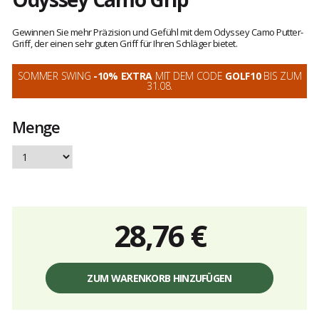
Kundenbewertungen
Gewinnen Sie mehr Präzision und Gefühl mit dem Odyssey Camo Putter-
Griff, der einen sehr guten Griff für Ihren Schläger bietet.
SOMMER SWING
-10% EXTRA
MIT DEM CODE
GOLF10
BIS ZUM
31.08.
Menge
28,76 €
Einzelpreis,
ohne
ZUM WARENKORB HINZUFÜGEN
Gebühren