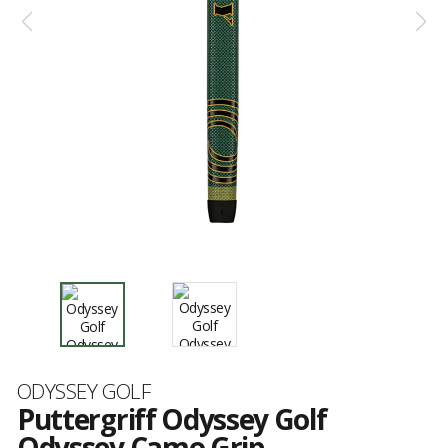
Marke
ODYSSEY GOLF
Puttergriff Odyssey Golf
Odyssey Camo Grip