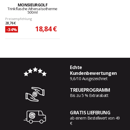
MONSIEURGOLF
Trinkflasche Athena Isotherme
500 ml
Preisempfehlung
28,76 €
18,84 €
-34%
Echte
Kundenbewertungen
9,6/10 Ausgezeichnet
TREUEPROGRAMM
Bis zu 5 % Extrarabatt
GRATIS LIEFERUNG
ab einem Bestellwert von 49
€