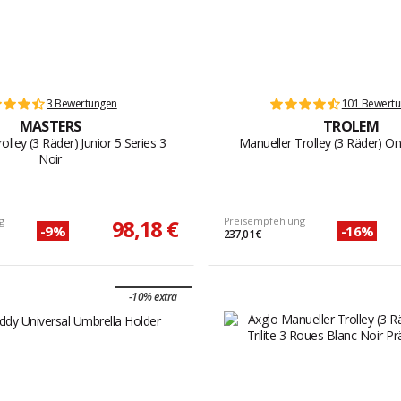
3 Bewertungen
101 Bewert
MASTERS
TROLEM
olley (3 Räder) Junior 5 Series 3
Manueller Trolley (3 Räder) O
Noir
g
98,18 €
Preisempfehlung
-9%
-16%
237,01 €
-10% extra