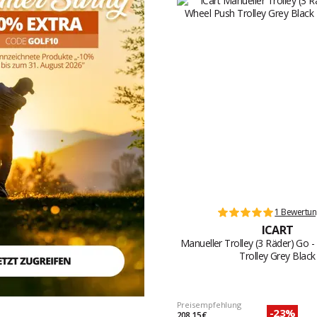
1 Bewertu
ICART
Manueller Trolley (3 Räder) Go 
Trolley Grey Black
Preisempfehlung
-23%
208,15 €