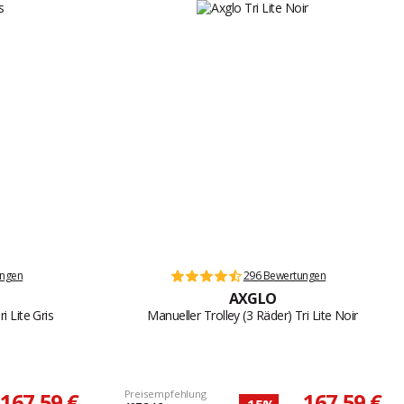
ungen
296 Bewertungen
AXGLO
i Lite Gris
Manueller Trolley (3 Räder) Tri Lite Noir
167,59 €
Preisempfehlung
167,59 €
-15%