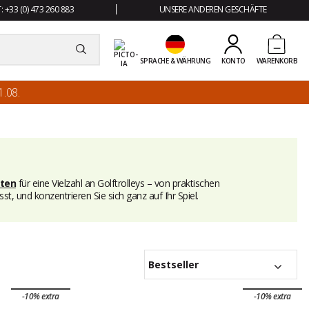
 +33 (0) 473 260 883
UNSERE ANDEREN GESCHÄFTE
SPRACHE & WÄHRUNG
KONTO
WARENKORB
.08.
oten
für eine Vielzahl an Golftrolleys – von praktischen
, und konzentrieren Sie sich ganz auf Ihr Spiel.
Bestseller
-10% extra
-10% extra