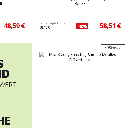
lf
Roues
48,59 €
Preisempfehlung
58,51 €
-40%
98,18 €
-10% extra
S
ND
LWERT
----------
HE