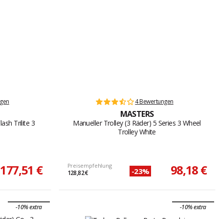
ngen
4 Bewertungen
MASTERS
ash Trilite 3
Manueller Trolley (3 Räder) 5 Series 3 Wheel
Trolley White
177,51 €
Preisempfehlung
98,18 €
-23%
128,82 €
-10% extra
-10% extra