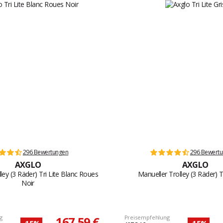
296 Bewertungen
296 Bewert
AXGLO
AXGLO
ley (3 Räder) Tri Lite Blanc Roues
Manueller Trolley (3 Räder) Tr
Noir
g
167,59 €
Preisempfehlung
-15%
-15%