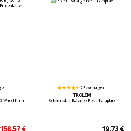
ngen
7 Bewertungen
TROLEM
- 3 Wheel Push
Schirmhalter Rallonge Porte-Parapluie
158,57 €
19,73 €