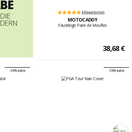
BE
4 Bewertungen
 DIE
MOTOCADDY
NDERN
Fäustlinge Paire de Moufles
38,68 €
-10% extra
-10% extra