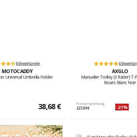
8 Bewertungen
6 Bewertu
MOTOCADDY
AXGLO
ter Universal Umbrella Holder
Manueller Trolley (3 Räder) T-Fl
Roues Blanc Noir
38,68 €
Preisempfehlung
-21%
227,09 €