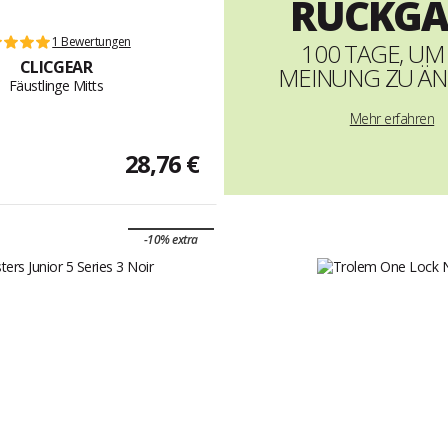
RÜCKGA
1 Bewertungen
100 TAGE, UM
CLICGEAR
MEINUNG ZU Ä
Fäustlinge Mitts
Mehr erfahren
28,76 €
-10% extra