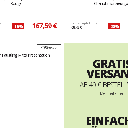
Rouge
Chariot monsieurgo
g
167,59 €
Preisempfehlung
-15%
-28%
68,43 €
-10% extra
GRATI
VERSA
AB 49 € BESTEL
Mehr
erfahren
----------------------------------------------------------
EINFAC