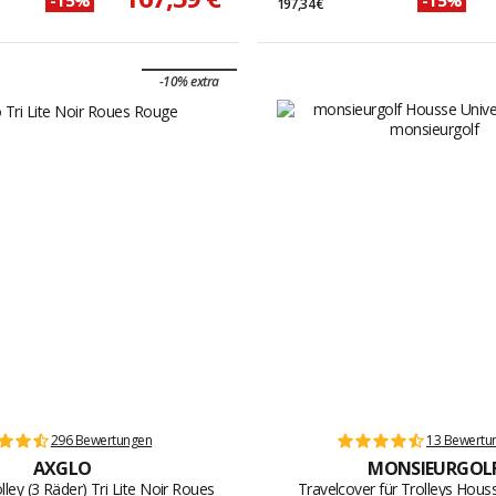
197,34 €
-10% extra
296 Bewertungen
13 Bewertu
AXGLO
MONSIEURGOL
lley (3 Räder) Tri Lite Noir Roues
Travelcover für Trolleys Hous