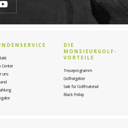
UNDENSERVICE
DIE
MONSIEURGOLF-
VORTEILE
takt
p Center
Treueprogramm
r uns
Golfratgeber
sand
Sale für Golfmaterial
ahlung
Black Friday
kgabe