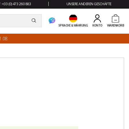
 +33 (0) 473 260 883
UNSERE ANDEREN GESCHÄFTE
SPRACHE & WÄHRUNG
KONTO
WARENKORB
.08.