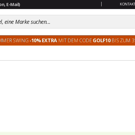
n, E-Mail)
KONTAKT:
MMER SWING
-10% EXTRA
MIT DEM CODE
GOLF10
BIS ZUM 31