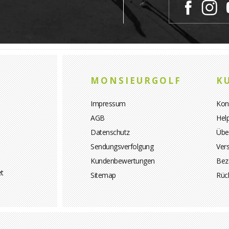
MONSIEURGOLF
K
Impressum
Kon
AGB
Hel
Datenschutz
Übe
Sendungsverfolgung
Ver
Kundenbewertungen
Bez
et
Sitemap
Rüc