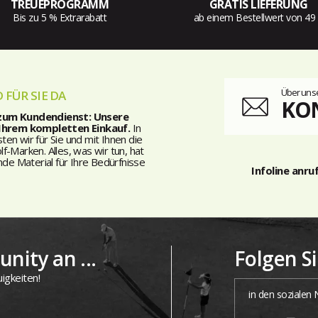
TREUEPROGRAMM
GRATIS LIEFERUNG
Bis zu 5 % Extrarabatt
ab einem Bestellwert von 49
Über unse
 FÜR SIE DA
KO
 zum Kundendienst: Unsere
 Ihrem kompletten Einkauf.
In
n wir für Sie und mit Ihnen die
-Marken. Alles, was wir tun, hat
nde Material für Ihre Bedürfnisse
Infoline anru
nity an ...
Folgen S
igkeiten!
in den sozialen