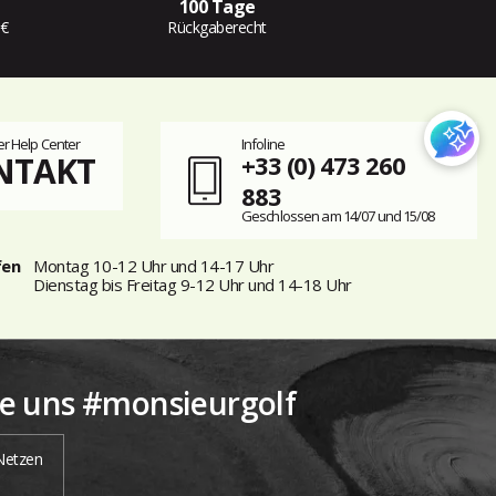
100 Tage
 €
Rückgaberecht
r Help Center
Infoline
NTAKT
+33 (0) 473 260
883
Geschlossen am 14/07 und 15/08
fen
Montag 10-12 Uhr und 14-17 Uhr
Dienstag bis Freitag 9-12 Uhr und 14-18 Uhr
ie uns #monsieurgolf
 Netzen