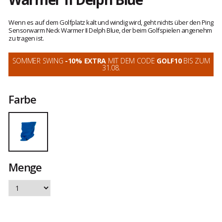
Kundenbewertungen
Wenn es auf dem Golfplatz kalt und windig wird, geht nichts über den Ping
Sensorwarm Neck Warmer II Delph Blue, der beim Golfspielen angenehm
zu tragen ist.
SOMMER SWING
-10% EXTRA
MIT DEM CODE
GOLF10
BIS ZUM
31.08.
Farbe
Menge