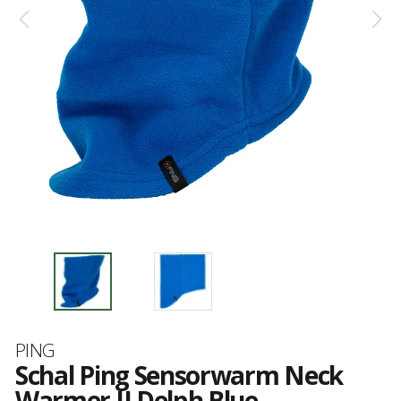
Marke
PING
Schal Ping Sensorwarm Neck
Warmer II Delph Blue