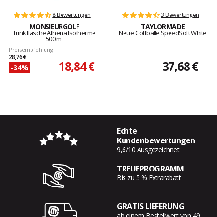
8 Bewertungen
3 Bewertungen
MONSIEURGOLF
TAYLORMADE
Trinkflasche Athena Isotherme
Neue Golfbälle SpeedSoft White
500 ml
Preisempfehlung
28,76 €
18,84 €
37,68 €
-34%
Echte
Kundenbewertungen
9,6/10 Ausgezeichnet
TREUEPROGRAMM
Bis zu 5 % Extrarabatt
GRATIS LIEFERUNG
ab einem Bestellwert von 49