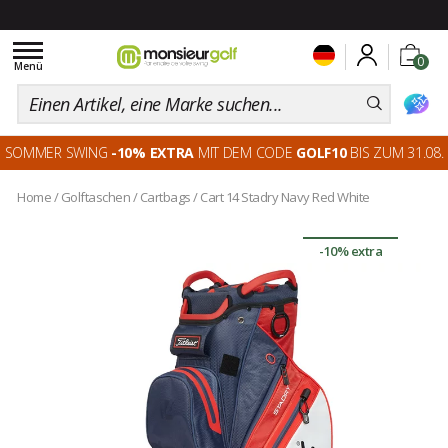
Toggle
0
navigation
Menü
SOMMER SWING
-10% EXTRA
MIT DEM CODE
GOLF10
BIS ZUM 31.08.
Home
/
Golftaschen
/
Cartbags
/
Cart 14 Stadry Navy Red White
-10% extra