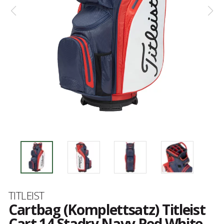
Marke
TITLEIST
Cartbag (Komplettsatz) Titleist
Cart 14 Stadry Navy Red White