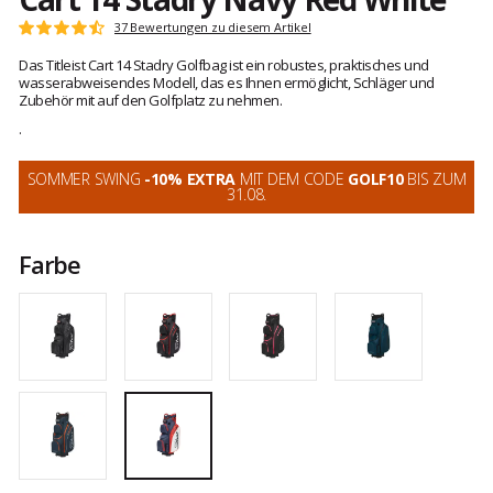
Kundenbewertungen
37 Bewertungen zu diesem Artikel
Note:
4.8
Das Titleist Cart 14 Stadry Golfbag ist ein robustes, praktisches und
von
wasserabweisendes Modell, das es Ihnen ermöglicht, Schläger und
5
Zubehör mit auf den Golfplatz zu nehmen.
.
SOMMER SWING
-10% EXTRA
MIT DEM CODE
GOLF10
BIS ZUM
31.08.
Farbe