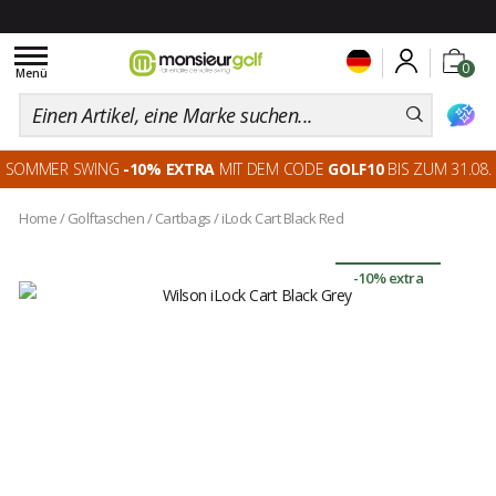
Toggle
0
navigation
Menü
SOMMER SWING
-10% EXTRA
MIT DEM CODE
GOLF10
BIS ZUM 31.08.
Home
/
Golftaschen
/
Cartbags
/
iLock Cart Black Red
-10% extra