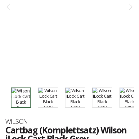
Marke
WILSON
Cartbag (Komplettsatz) Wilson
iLock Cart Black Grey