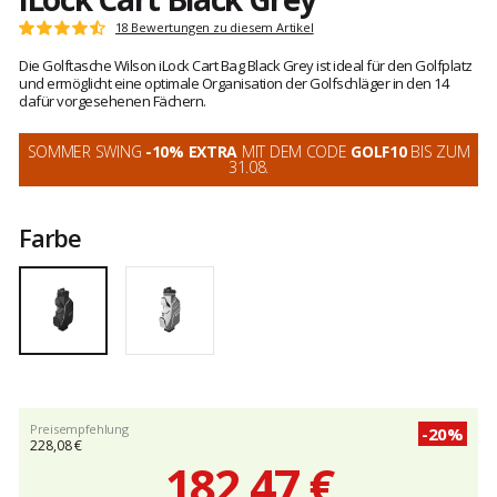
Kundenbewertungen
18 Bewertungen zu diesem Artikel
Note:
4.6
Die Golftasche Wilson iLock Cart Bag Black Grey ist ideal für den Golfplatz
von
und ermöglicht eine optimale Organisation der Golfschläger in den 14
5
dafür vorgesehenen Fächern.
SOMMER SWING
-10% EXTRA
MIT DEM CODE
GOLF10
BIS ZUM
31.08.
Farbe
Preisempfehlung
-20%
228,08 €
182,47 €