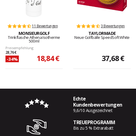
11 Bewertungen
3 Bewertungen
MONSIEURGOLF
TAYLORMADE
Trinkflasche Athena Isotherme
Neue Golfbälle SpeedSoft White
500 ml
Preisempfehlung
28,76 €
18,84 €
37,68 €
-34%
Echte
Kundenbewertungen
9,6/10 Ausgezeichnet
TREUEPROGRAMM
Bis zu 5 % Extrarabatt