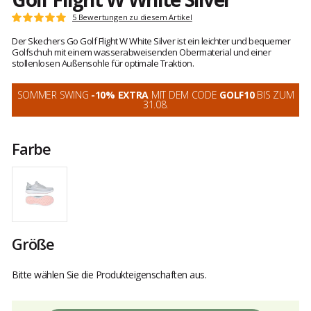
Kundenbewertungen
5 Bewertungen zu diesem Artikel
Note:
5
Der Skechers Go Golf Flight W White Silver ist ein leichter und bequemer
von
Golfschuh mit einem wasserabweisenden Obermaterial und einer
5
stollenlosen Außensohle für optimale Traktion.
SOMMER SWING
-10% EXTRA
MIT DEM CODE
GOLF10
BIS ZUM
31.08.
Farbe
Größe
Bitte wählen Sie die Produkteigenschaften aus.