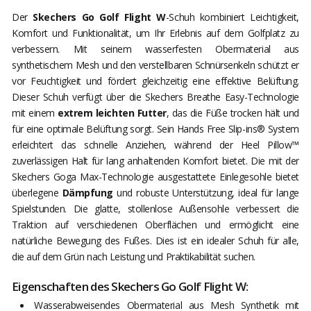
Der
Skechers Go Golf Flight W
-Schuh kombiniert Leichtigkeit,
Komfort und Funktionalität, um Ihr Erlebnis auf dem Golfplatz zu
verbessern. Mit seinem wasserfesten Obermaterial aus
synthetischem Mesh und den verstellbaren Schnürsenkeln schützt er
vor Feuchtigkeit und fördert gleichzeitig eine effektive Belüftung.
Dieser Schuh verfügt über die Skechers Breathe Easy-Technologie
mit einem
extrem leichten Futter
, das die Füße trocken hält und
für eine optimale Belüftung sorgt. Sein Hands Free Slip-ins® System
erleichtert das schnelle Anziehen, während der Heel Pillow™
zuverlässigen Halt für lang anhaltenden Komfort bietet. Die mit der
Skechers Goga Max-Technologie ausgestattete Einlegesohle bietet
überlegene
Dämpfung
und robuste Unterstützung, ideal für lange
Spielstunden. Die glatte, stollenlose Außensohle verbessert die
Traktion auf verschiedenen Oberflächen und ermöglicht eine
natürliche Bewegung des Fußes. Dies ist ein idealer Schuh für alle,
die auf dem Grün nach Leistung und Praktikabilität suchen.
Eigenschaften des Skechers Go Golf Flight W:
Wasserabweisendes Obermaterial aus Mesh Synthetik mit