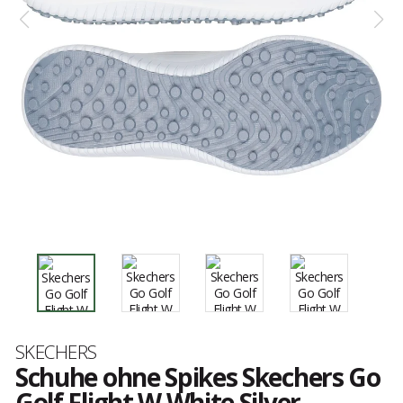
Marke
SKECHERS
Schuhe ohne Spikes Skechers Go
Golf Flight W White Silver