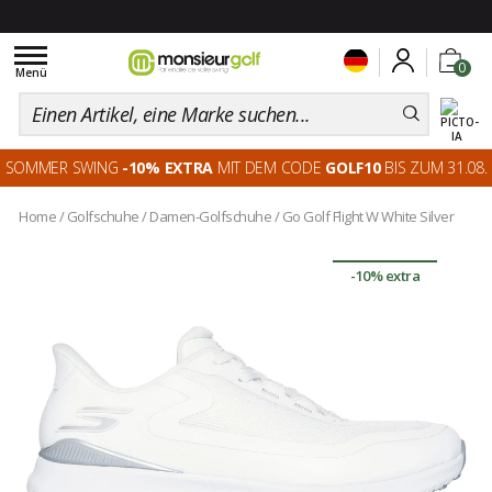
Toggle
0
navigation
Menü
SOMMER SWING
-10% EXTRA
MIT DEM CODE
GOLF10
BIS ZUM 31.08.
Home
/
Golfschuhe
/
Damen-Golfschuhe
/
Go Golf Flight W White Silver
-10% extra