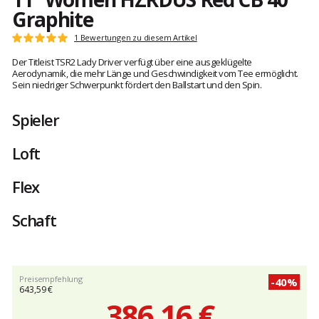
Graphite
Kundenbewertungen
1 Bewertungen zu diesem Artikel
Note:
5
Der Titleist TSR2 Lady Driver verfügt über eine ausgeklügelte
von
Aerodynamik, die mehr Länge und Geschwindigkeit vom Tee ermöglicht.
5
Sein niedriger Schwerpunkt fördert den Ballstart und den Spin.
Spieler
Loft
Flex
Schaft
Preisempfehlung
-40%
643,59 €
386,16 €