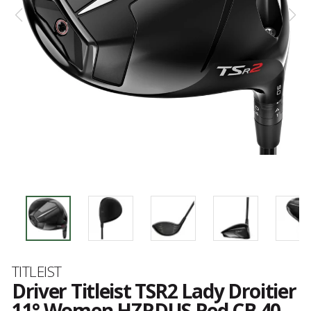
Marke
TITLEIST
Driver Titleist TSR2 Lady Droitier
11° Women HZRDUS Red CB 40