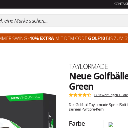
KONTAKT:
MMER SWING
-10% EXTRA
MIT DEM CODE
GOLF10
BIS ZUM 31
Marke
TAYLORMADE
Neue Golfbäll
Green
Kundenbewertungen
17 Bewertungen zu die
Note:
4.9
Der Golfball Taylormade SpeedSoft I
von
seinem Pwrcore-Kern.
5
Farbe