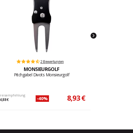
2 Bewertungen
MONSIEURGOLF
Pitchgabel Divots Monsieurgolf
reisempfehlung
8,93 €
-40%
4,88 €