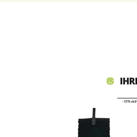
IHR
-10% ext