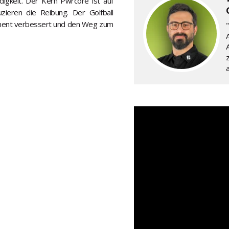
digkeit. Der Kern Pwrcore ist auf
zieren die Reibung. Der Golfball
gnment verbessert und den Weg zum
A
a