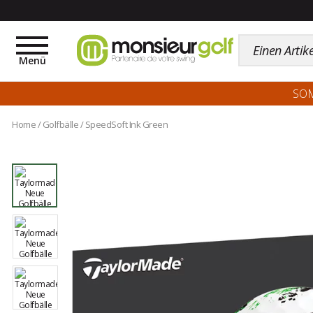
Toggle
navigation
Menü
SO
Home
/
Golfbälle
/
SpeedSoft Ink Green