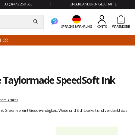
 +33 (0) 473 260 883
UNSERE ANDEREN GESCHÄFTE
SPRACHE & WÄHRUNG
KONTO
WARENKORB
.08.
e Taylormade SpeedSoft Ink
sem Artikel
nk Green vereint Geschwindigkeit, Weite und Sichtbarkeit und verdankt das