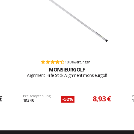
10 Bewertungen
MONSIEURGOLF
Alignment-Hilfe Stick Alignment monsieurgolf
€
Preisempfehlung
8,93 €
P
-52%
18,84 €
1