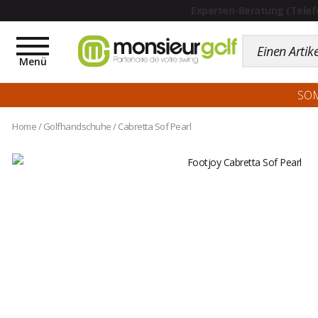
Toggle
navigation
Menü
SO
Home
/
Golfhandschuhe
/
Cabretta Sof Pearl