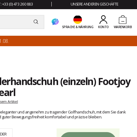
 +33 (0) 473 260 883
UNSERE ANDEREN GESCHÄFTE
SPRACHE & WÄHRUNG
KONTO
WARENKORB
.08.
derhandschuh (einzeln) Footjoy
earl
sem Artikel
ein eleganter und angenehm zu tragender Golfhandschuh, mit dem Sie dank
d guter Bewegungsfreiheit komfortabel und präzise bleiben.
DER