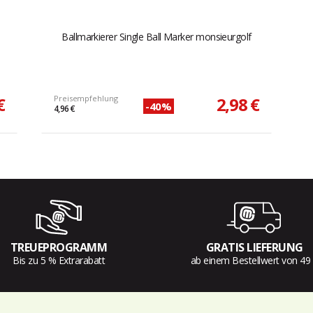
Ballmarkierer Single Ball Marker monsieurgolf
€
Preisempfehlung
2,98 €
-40%
4,96 €
TREUEPROGRAMM
GRATIS LIEFERUNG
Bis zu 5 % Extrarabatt
ab einem Bestellwert von 49