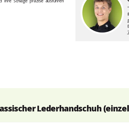
d Ihre Schläge präzise ausführen
"
assischer Lederhandschuh (einzeln