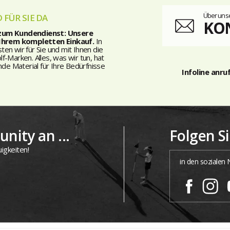
Über unse
 FÜR SIE DA
KO
 zum Kundendienst: Unsere
 Ihrem kompletten Einkauf.
In
n wir für Sie und mit Ihnen die
-Marken. Alles, was wir tun, hat
nde Material für Ihre Bedürfnisse
Infoline anru
nity an ...
Folgen S
igkeiten!
in den sozialen