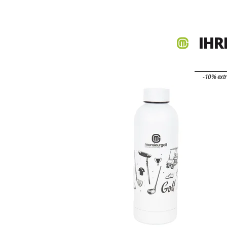
IHR
-10% ext