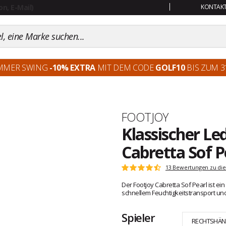
KONTAKT:
MMER SWING
-10% EXTRA
MIT DEM CODE
GOLF10
BIS ZUM 31
Marke
FOOTJOY
Klassischer Le
Cabretta Sof P
Kundenbewertungen
13 Bewertungen zu die
Note:
4.7
Der Footjoy Cabretta Sof Pearl ist 
von
schnellem Feuchtigkeitstransport un
5
Spieler
RECHTSHÄN