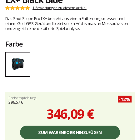
Kundenbewertungen
1 Bewertungen zu diesem Artikel
Note:
5
Das Shot Scope Pro LX+ besteht aus einem Entfernungsmesser und
von
einem Golf-GPS-Gerät und bietet so ein Höchstmaß an Messpräzision
5
und zugleich eine detaillierte Spielanalyse.
Farbe
Preisempfehlung
-12%
396,57 €
346,09 €
Einzelpreis,
ohne
ZUM WARENKORB HINZUFÜGEN
Gebühren