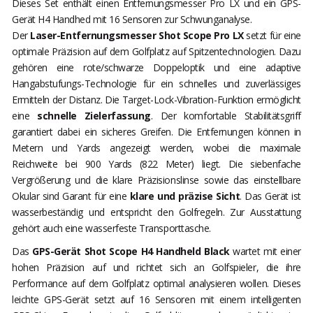
Dieses Set enthält einen Entfernungsmesser Pro LX und ein GPS-
Gerät H4 Handhed mit 16 Sensoren zur Schwunganalyse.
Der
Laser-Entfernungsmesser Shot Scope Pro LX
setzt für eine
optimale Präzision auf dem Golfplatz auf Spitzentechnologien. Dazu
gehören eine rote/schwarze Doppeloptik und eine adaptive
Hangabstufungs-Technologie für ein schnelles und zuverlässiges
Ermitteln der Distanz. Die Target-Lock-Vibration-Funktion ermöglicht
eine
schnelle Zielerfassung
. Der komfortable Stabilitätsgriff
garantiert dabei ein sicheres Greifen. Die Entfernungen können in
Metern und Yards angezeigt werden, wobei die maximale
Reichweite bei 900 Yards (822 Meter) liegt. Die siebenfache
Vergrößerung und die klare Präzisionslinse sowie das einstellbare
Okular sind Garant für eine
klare und präzise Sicht
. Das Gerät ist
wasserbeständig und entspricht den Golfregeln. Zur Ausstattung
gehört auch eine wasserfeste Transporttasche.
Das
GPS-Gerät Shot Scope H4 Handheld Black
wartet mit einer
hohen Präzision auf und richtet sich an Golfspieler, die ihre
Performance auf dem Golfplatz optimal analysieren wollen. Dieses
leichte GPS-Gerät setzt auf 16 Sensoren mit einem intelligenten