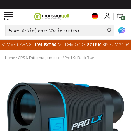
Toggle
0
navigation
Menü
SOMMER SWING
-10% EXTRA
MIT DEM CODE
GOLF10
BIS ZUM 31.08.
Home
/
GPS & Entfernungsmesser
/
Pro LX+ Black Blue