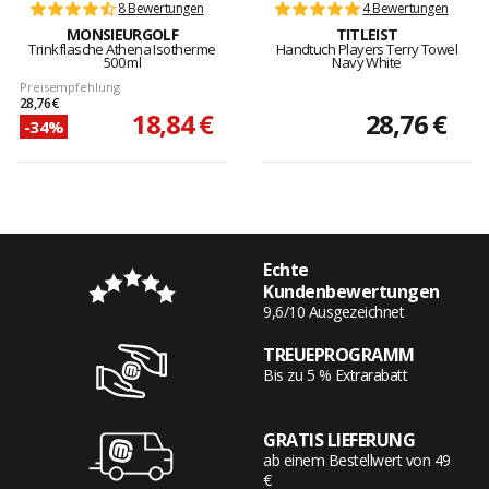
8 Bewertungen
4 Bewertungen
MONSIEURGOLF
TITLEIST
Trinkflasche Athena Isotherme
Handtuch Players Terry Towel
500 ml
Navy White
Preisempfehlung
28,76 €
18,84 €
28,76 €
-34%
Echte
Kundenbewertungen
9,6/10 Ausgezeichnet
TREUEPROGRAMM
Bis zu 5 % Extrarabatt
GRATIS LIEFERUNG
ab einem Bestellwert von 49
€