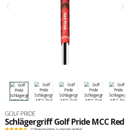
Marke
GOLF PRIDE
Schlägergriff Golf Pride MCC Red
Kundenbewertungen
11 Bewertungen zu diesem Artikel