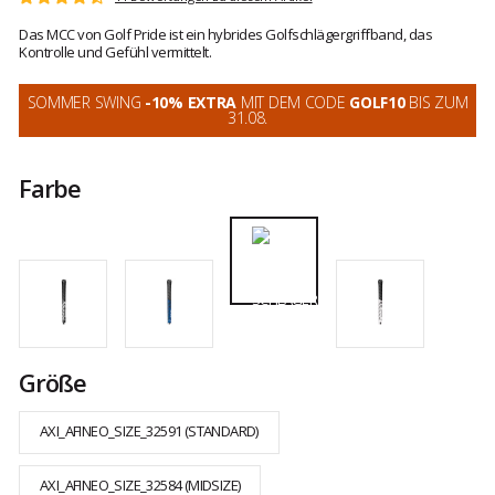
Note:
4.9
Das MCC von Golf Pride ist ein hybrides Golfschlägergriffband, das
von
Kontrolle und Gefühl vermittelt.
5
SOMMER SWING
-10% EXTRA
MIT DEM CODE
GOLF10
BIS ZUM
31.08.
Farbe
Größe
AXI_AFINEO_SIZE_32591 (STANDARD)
AXI_AFINEO_SIZE_32584 (MIDSIZE)