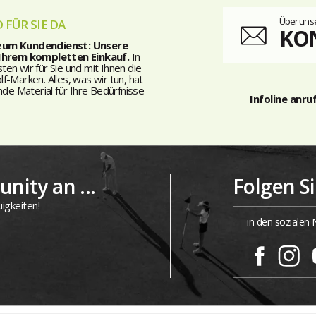
Über unse
 FÜR SIE DA
KO
 zum Kundendienst: Unsere
 Ihrem kompletten Einkauf.
In
n wir für Sie und mit Ihnen die
-Marken. Alles, was wir tun, hat
nde Material für Ihre Bedürfnisse
Infoline anru
nity an ...
Folgen S
igkeiten!
in den sozialen