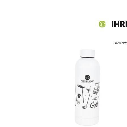
IHR
-10% ext