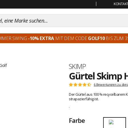
KONTAKT:
MMER SWING
-10% EXTRA
MIT DEM CODE
GOLF10
BIS ZUM 31
Marke
SKIMP
Gürtel Skimp H
Kundenbewertungen
6 Bewertungen zu dies
Note:
4.3
Der Gürtel aus 100 % recycelbarem Kun
von
strapazierfähig ist.
5
.
Farbe