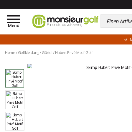
Toggle
navigation
Menü
SO
Home
/
Golfkleidung
/
Gürtel
/
Hubert Privé Motif Golf