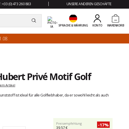
 +33 (0) 473 260 883
UNSERE ANDEREN GESCHÄFTE
SPRACHE & WÄHRUNG
KONTO
WARENKORB
.08.
ubert Privé Motif Golf
em Artikel
ststoff ist ideal für alle Golfliebhaber, da er sowohl leicht als auch
Preisempfehlung
-17%
39,57 €