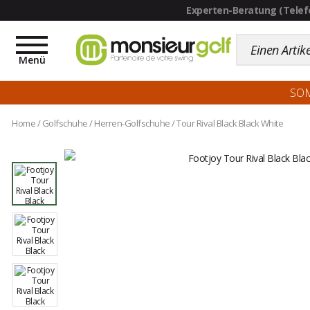
Toggle
navigation
Menü
SO
Home
/
Golfschuhe
/
Herren-Golfschuhe
/
Tour Rival Black Black White