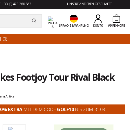
 +33 (0) 473 260 883
UNSERE ANDEREN GESCHÄFTE
SPRACHE & WÄHRUNG
KONTO
WARENKORB
.08.
kes Footjoy Tour Rival Black
em Artikel
10% EXTRA
MIT DEM CODE
GOLF10
BIS ZUM 31.08.