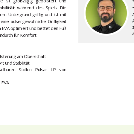
le ist großzügig gepolstert und
bilität
während des Spiels. Die
m Untergrund griffig und ist mit
A
eine außergewöhnliche Griffigkeit
 EVA optimiert und bettet den Fuß
a
indurch für Komfort.
olsterung am Oberschaft
 und Stabilität
lbaren Stollen Pulsar LP von
m EVA