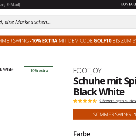
KONTAKT:
MMER SWING
-10% EXTRA
MIT DEM CODE
GOLF10
BIS ZUM 31
Marke
FOOTJOY
-10% extra
Schuhe mit Spi
Black White
Kundenbewertungen
9 Bewertungen zu dies
Note:
4.6
von
SOMMER SWING
-
5
Farbe