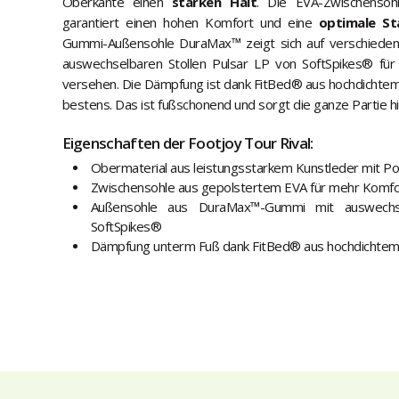
Oberkante einen
starken Halt
. Die EVA-Zwischensoh
garantiert einen hohen Komfort und eine
optimale Sta
Gummi-Außensohle DuraMax™ zeigt sich auf verschiedene
auswechselbaren Stollen Pulsar LP von SoftSpikes® für 
versehen. Die Dämpfung ist dank FitBed® aus hochdichtem
bestens. Das ist fußschonend und sorgt die ganze Partie h
Eigenschaften der Footjoy Tour Rival:
Obermaterial aus leistungsstarkem Kunstleder mit P
Zwischensohle aus gepolstertem EVA für mehr Komfort
Außensohle aus DuraMax™-Gummi mit auswechse
SoftSpikes®
Dämpfung unterm Fuß dank FitBed® aus hochdichte