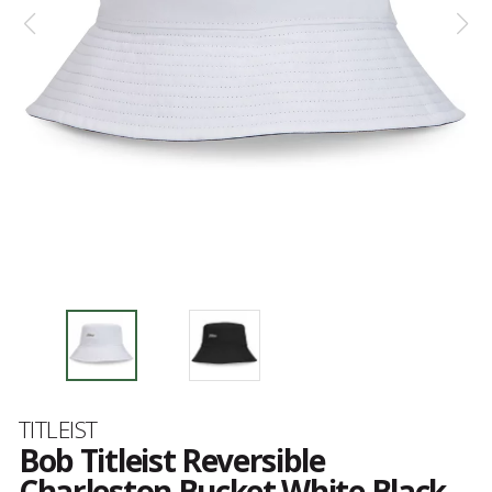
Marke
TITLEIST
Bob Titleist Reversible
Charleston Bucket White Black