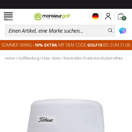
Toggle
0
navigation
Menü
SOMMER SWING
-10% EXTRA
MIT DEM CODE
GOLF10
BIS ZUM 31.08.
Home
/
Golfkleidung
/
Hüte - Bobs
/
Reversible Charleston Bucket White Black