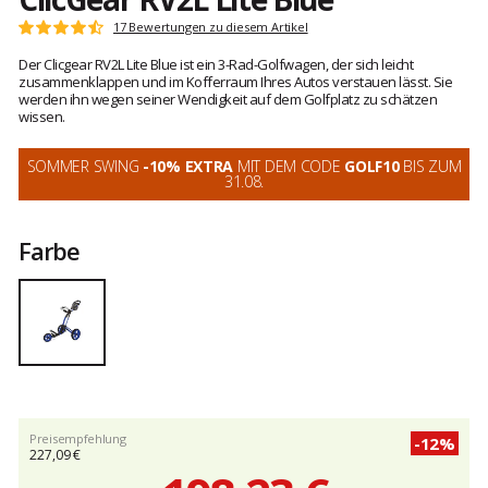
Kundenbewertungen
17 Bewertungen zu diesem Artikel
Note:
4.3
Der Clicgear RV2L Lite Blue ist ein 3-Rad-Golfwagen, der sich leicht
von
zusammenklappen und im Kofferraum Ihres Autos verstauen lässt. Sie
5
werden ihn wegen seiner Wendigkeit auf dem Golfplatz zu schätzen
wissen.
SOMMER SWING
-10% EXTRA
MIT DEM CODE
GOLF10
BIS ZUM
31.08.
Farbe
Preisempfehlung
-12%
227,09 €