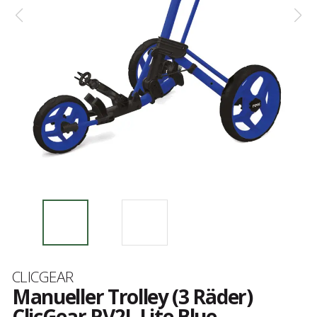
Marke
CLICGEAR
Manueller Trolley (3 Räder)
ClicGear RV2L Lite Blue