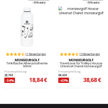
-10% extra
-10% extra
11 Bewertungen
13 Bewertungen
MONSIEURGOLF
MONSIEURGOLF
Trinkflasche Athena Isotherme
Travelcover für Trolleys Housse
500 ml
Universel Chariot monsieurgolf
Preisempfehlung
Preisempfehlung
28,76 €
68,43 €
18,84 €
38,68 €
-34%
-43%