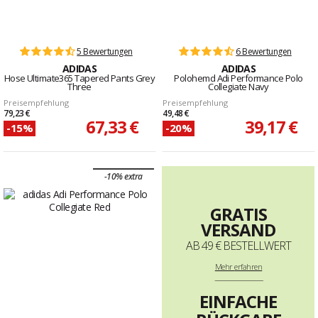
5 Bewertungen
6 Bewertungen
ADIDAS
ADIDAS
Hose Ultimate365 Tapered Pants Grey
Polohemd Adi Performance Polo
Three
Collegiate Navy
Preisempfehlung
Preisempfehlung
79,23 €
49,48 €
67,33 €
39,17 €
-15%
-20%
-10% extra
GRATIS
VERSAND
AB 49 € BESTELLWERT
Mehr
erfahren
--------------------------------------------------------------------
EINFACHE