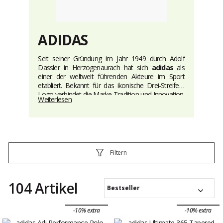
ADIDAS
Seit seiner Gründung im Jahr 1949 durch Adolf
Dassler in Herzogenaurach hat sich
adidas
als
einer der weltweit führenden Akteure im Sport
etabliert. Bekannt für das ikonische Drei-Streifen-
Logo verbindet die Marke Tradition und Innovation.
Weiterlesen
Im Golfsport überzeugt adidas mit Produkten, die
Komfort, Performance und Eleganz vereinen – für
anspruchsvolle Spielerinnen und Spieler. Die
Kollektion umfasst ein breites Spektrum, darunter
technische
Golfschuhe
,
Golfkleidung
mit voller
Bewegungsfreiheit auf dem Platz sowie
stylische
Filtern
adidas Caps
für wirksamen Sonnenschutz. Ob
leistungsorientierte(r) Einsteiger(in) oder
regelmäßige(r) Golfer(in) mit Sinn für Stil – adidas
104 Artikel
bietet ein rundum stimmiges Golferlebnis.
Bestseller
-10% extra
-10% extra