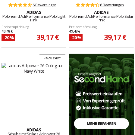
6 Bewertungen
6 Bewertungen
ADIDAS
ADIDAS
Polohemd Adi Performance Polo Light
Polohemd Adi Performance Polo Solar
Pink
Pink
Preisempfehlung
Preisempfehlung
49,48 €
49,48 €
39,17 €
39,17 €
-20%
-20%
-10% extra
ADIDAS
Schuhe mit Spikes Adipower 26