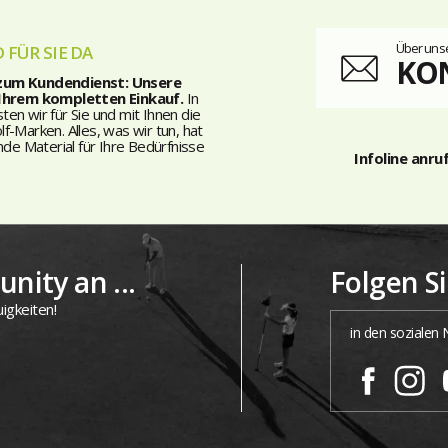
Über unse
 FÜR SIE DA
KO
 zum Kundendienst: Unsere
 Ihrem kompletten Einkauf.
In
n wir für Sie und mit Ihnen die
-Marken. Alles, was wir tun, hat
nde Material für Ihre Bedürfnisse
Infoline anru
nity an ...
Folgen S
igkeiten!
in den sozialen