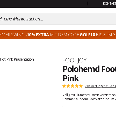
KONTAKT:
MMER SWING
-10% EXTRA
MIT DEM CODE
GOLF10
BIS ZUM 31
Marke
FOOTJOY
Polohemd Footj
Pink
Kundenbewertungen
7 Bewertungen zu dies
Note:
5
Völlig mit Blumenmustern verziert, sor
von
Sommer auf dem Golfplatz rundum w
5
.