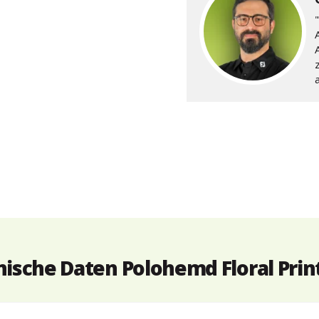
A
a
ische Daten Polohemd Floral Print