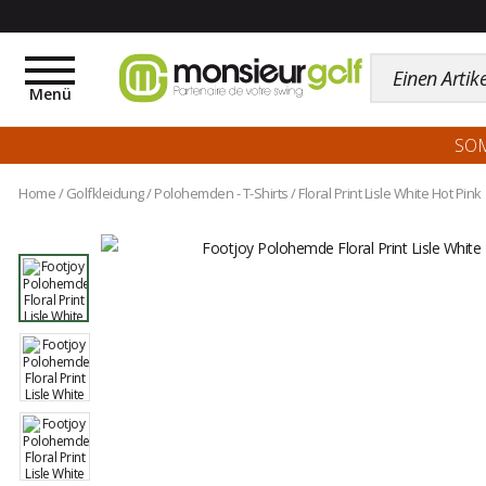
Toggle
navigation
Menü
SO
Home
/
Golfkleidung
/
Polohemden - T-Shirts
/
Floral Print Lisle White Hot Pink