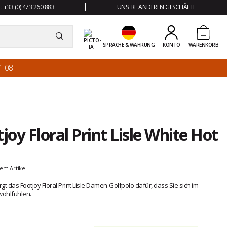
 +33 (0) 473 260 883
UNSERE ANDEREN GESCHÄFTE
SPRACHE & WÄHRUNG
KONTO
WARENKORB
.08.
oy Floral Print Lisle White Hot
em Artikel
gt das Footjoy Floral Print Lisle Damen-Golfpolo dafür, dass Sie sich im
ohlfühlen.