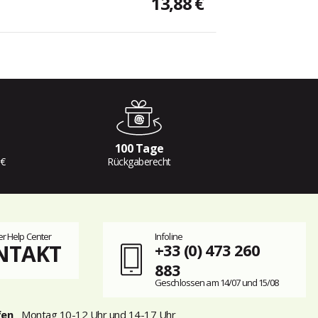
13,88 €
100 Tage
 €
Rückgaberecht
r Help Center
Infoline
NTAKT
+33 (0) 473 260
883
Geschlossen am 14/07 und 15/08
fen
Montag 10-12 Uhr und 14-17 Uhr