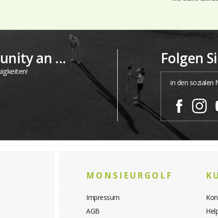
nity an ...
Folgen S
igkeiten!
in den sozialen
MONSIEURGOLF
K
Impressum
Kon
AGB
Hel