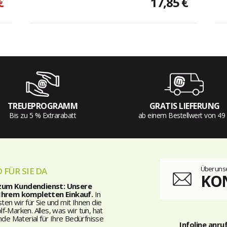
€
17,85 €
TREUEPROGRAMM
GRATIS LIEFERUNG
Bis zu 5 % Extrarabatt
ab einem Bestellwert von 49
Über unse
 FÜR SIE DA
KO
 zum Kundendienst: Unsere
 Ihrem kompletten Einkauf.
In
n wir für Sie und mit Ihnen die
-Marken. Alles, was wir tun, hat
nde Material für Ihre Bedürfnisse
Infoline anru