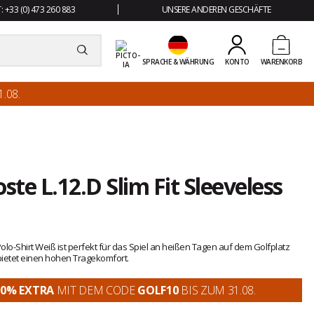
 +33 (0) 473 260 883
UNSERE ANDEREN GESCHÄFTE
SPRACHE & WÄHRUNG
KONTO
WARENKORB
.08.
te L.12.D Slim Fit Sleeveless
o-Shirt Weiß ist perfekt für das Spiel an heißen Tagen auf dem Golfplatz
 bietet einen hohen Tragekomfort.
10% EXTRA
MIT DEM CODE
GOLF10
BIS ZUM 31.08.