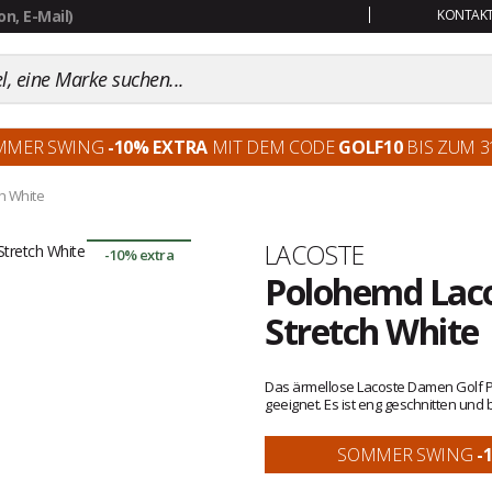
KONTAKT:
MMER SWING
-10% EXTRA
MIT DEM CODE
GOLF10
BIS ZUM 31
ch White
Marke
LACOSTE
-10% extra
Polohemd Lacos
Stretch White
Kundenbewertungen
Das ärmellose Lacoste Damen Golf Pol
geeignet. Es ist eng geschnitten und
SOMMER SWING
-