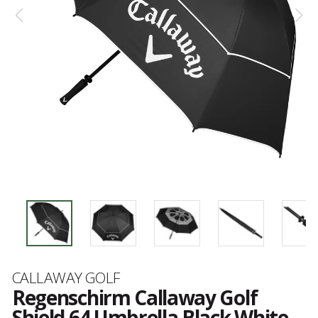
Marke
CALLAWAY GOLF
Regenschirm Callaway Golf
Shield 64 Umbrella Black White