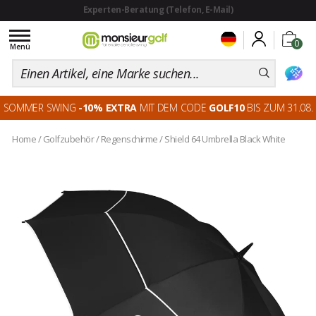
Toggle
0
navigation
Menü
SOMMER SWING
-10% EXTRA
MIT DEM CODE
GOLF10
BIS ZUM 31.08.
Home
/
Golfzubehör
/
Regenschirme
/
Shield 64 Umbrella Black White