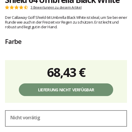
Kundenbewertungen
3 Bewertungen zu diesem Artikel
Note:
4.6
Der Callaway Golf Shield 64 Umbrella Black White ist ideal, um Sie bei einer
von
Runde wie auch in der Freizeit vor Regen zu schützen. Er ist leicht und
5
robust und liegt gut in der Hand.
Farbe
68,43 €
Einzelpreis,
ohne
LIEFERUNG NICHT VERFÜGBAR
Gebühren
Nicht vorrätig