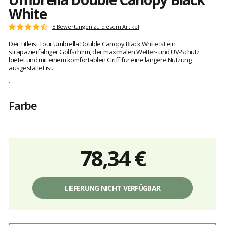
White
Kundenbewertungen
5 Bewertungen zu diesem Artikel
Note:
4.8
Der Titleist Tour Umbrella Double Canopy Black White ist ein
von
strapazierfähiger Golfschirm, der maximalen Wetter- und UV-Schutz
5
bietet und mit einem komfortablen Griff für eine längere Nutzung
ausgestattet ist.
.
Farbe
78,34 €
Einzelpreis,
ohne
LIEFERUNG NICHT VERFÜGBAR
Gebühren