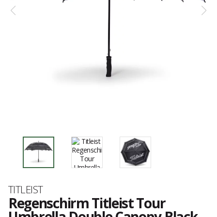
Marke
TITLEIST
Regenschirm Titleist Tour
Umbrella Double Canopy Black