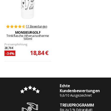
11 Bewertungen
MONSIEURGOLF
Trinkflasche Athena Isotherme
500 ml
Preisempfehlung
28,76 €
18,84 €
-34%
Echte
Kundenbewertungen
9,6/10 Ausgezeichnet
TREUEPROGRAMM
Bis zu 5 % Extrarabatt