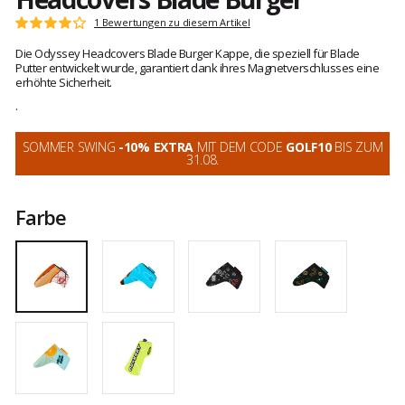
Kundenbewertungen
1 Bewertungen zu diesem Artikel
Note:
4
Die Odyssey Headcovers Blade Burger Kappe, die speziell für Blade
von
Putter entwickelt wurde, garantiert dank ihres Magnetverschlusses eine
5
erhöhte Sicherheit.
.
SOMMER SWING
-10% EXTRA
MIT DEM CODE
GOLF10
BIS ZUM
31.08.
Farbe