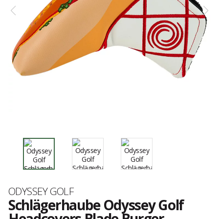
Marke
ODYSSEY GOLF
Schlägerhaube Odyssey Golf
Headcovers Blade Burger