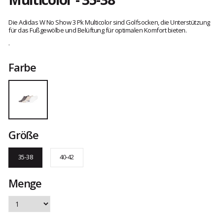
Referenz
IQ2885-
Kundenbewertungen
9603
Die Adidas W No Show 3 Pk Multicolor sind Golfsocken, die Unterstützung
35-
für das Fußgewölbe und Belüftung für optimalen Komfort bieten.
38
.
Farbe
Größe
35-38
40-42
Menge