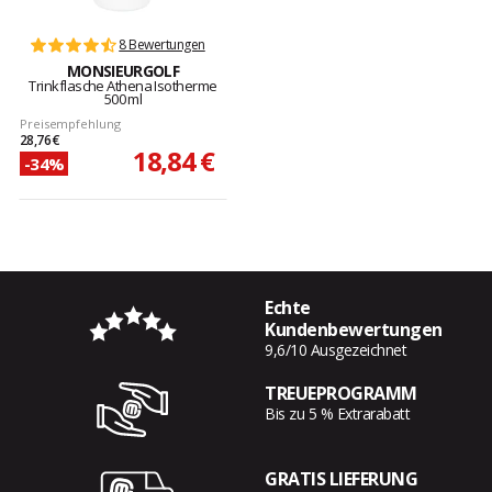
8 Bewertungen
MONSIEURGOLF
Trinkflasche Athena Isotherme
500 ml
Preisempfehlung
28,76 €
18,84 €
-34%
Echte
Kundenbewertungen
9,6/10 Ausgezeichnet
TREUEPROGRAMM
Bis zu 5 % Extrarabatt
GRATIS LIEFERUNG