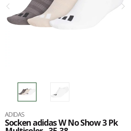
Marke
ADIDAS
Socken adidas W No Show 3 Pk
Multicolor - 35-38