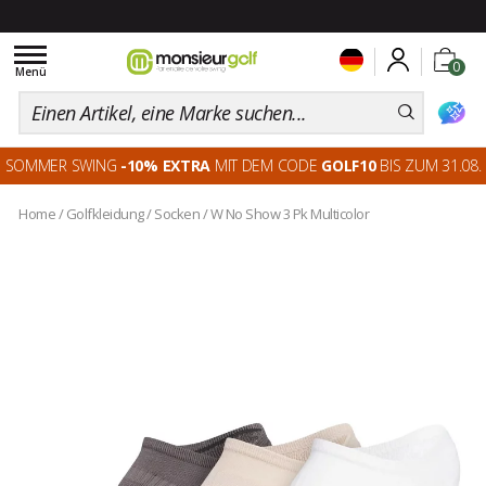
Toggle
0
navigation
Menü
SOMMER SWING
-10% EXTRA
MIT DEM CODE
GOLF10
BIS ZUM 31.08.
Home
/
Golfkleidung
/
Socken
/
W No Show 3 Pk Multicolor